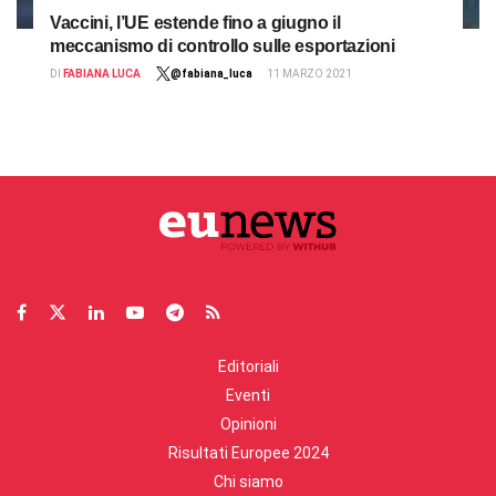
Vaccini, l’UE estende fino a giugno il
meccanismo di controllo sulle esportazioni
DI
FABIANA LUCA
@fabiana_luca
11 MARZO 2021
Editoriali
Eventi
Opinioni
Risultati Europee 2024
Chi siamo