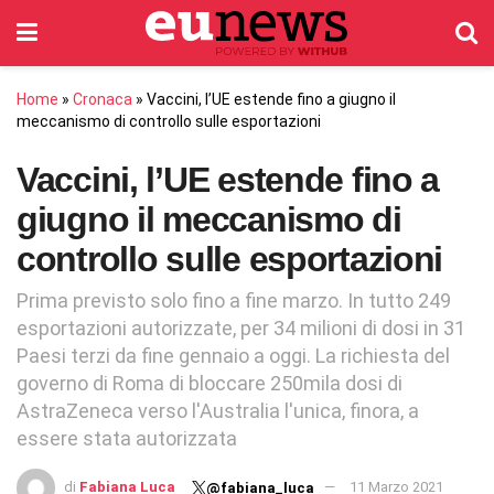
Home
»
Cronaca
»
Vaccini, l’UE estende fino a giugno il
meccanismo di controllo sulle esportazioni
Vaccini, l’UE estende fino a
giugno il meccanismo di
controllo sulle esportazioni
Prima previsto solo fino a fine marzo. In tutto 249
esportazioni autorizzate, per 34 milioni di dosi in 31
Paesi terzi da fine gennaio a oggi. La richiesta del
governo di Roma di bloccare 250mila dosi di
AstraZeneca verso l'Australia l'unica, finora, a
essere stata autorizzata
di
Fabiana Luca
11 Marzo 2021
@fabiana_luca