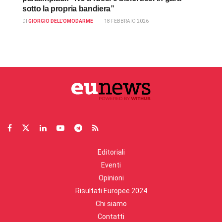
sotto la propria bandiera”
DI
GIORGIO DELL'OMODARME
18 FEBBRAIO 2026
Editoriali
Eventi
Opinioni
Risultati Europee 2024
Chi siamo
Contatti