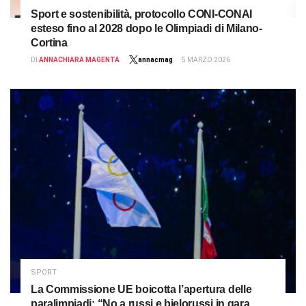
Sport e sostenibilità, protocollo CONI-CONAI
esteso fino al 2028 dopo le Olimpiadi di Milano-
Cortina
DI
ANNACHIARA MAGENTA
annacmag
5 MARZO 2026
SPORT
La Commissione UE boicotta l’apertura delle
paralimpiadi: “No a russi e bielorussi in gara