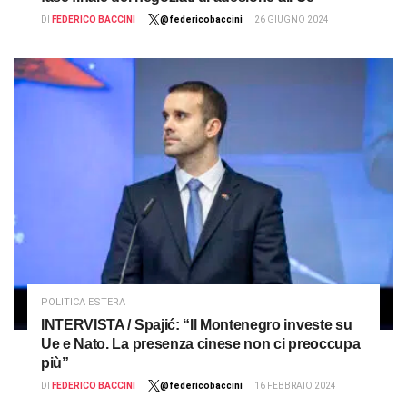
DI
FEDERICO BACCINI
@federicobaccini
26 GIUGNO 2024
POLITICA ESTERA
INTERVISTA / Spajić: “Il Montenegro investe su
Ue e Nato. La presenza cinese non ci preoccupa
più”
DI
FEDERICO BACCINI
@federicobaccini
16 FEBBRAIO 2024