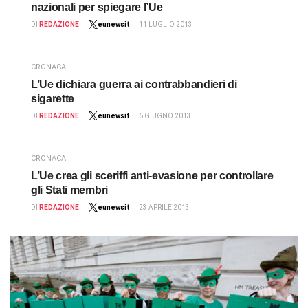
nazionali per spiegare l’Ue
DI
REDAZIONE
eunewsit
11 LUGLIO 2013
CRONACA
L’Ue dichiara guerra ai contrabbandieri di
sigarette
DI
REDAZIONE
eunewsit
6 GIUGNO 2013
CRONACA
L’Ue crea gli sceriffi anti-evasione per controllare
gli Stati membri
DI
REDAZIONE
eunewsit
23 APRILE 2013