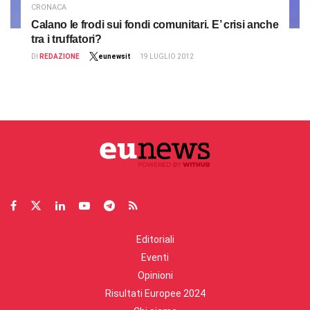
CRONACA
Calano le frodi sui fondi comunitari. E’ crisi anche
tra i truffatori?
DI
REDAZIONE
eunewsit
19 LUGLIO 2012
Editoriali
Eventi
Opinioni
Risultati Europee 2024