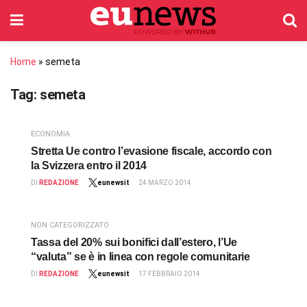
Home
»
semeta
Tag:
semeta
ECONOMIA
Stretta Ue contro l’evasione fiscale, accordo con
la Svizzera entro il 2014
DI
REDAZIONE
eunewsit
24 MARZO 2014
NON CATEGORIZZATO
Tassa del 20% sui bonifici dall’estero, l’Ue
“valuta” se è in linea con regole comunitarie
DI
REDAZIONE
eunewsit
17 FEBBRAIO 2014