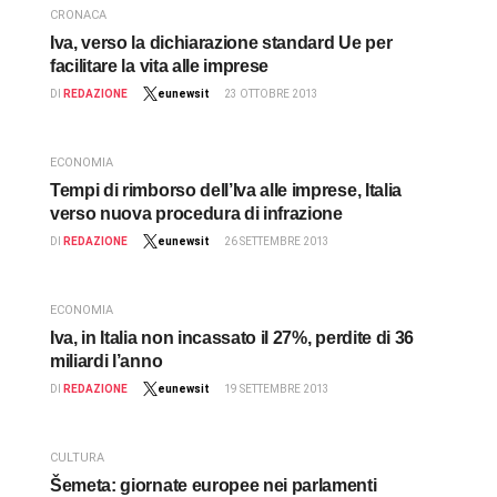
CRONACA
Iva, verso la dichiarazione standard Ue per
facilitare la vita alle imprese
DI
REDAZIONE
eunewsit
23 OTTOBRE 2013
ECONOMIA
Tempi di rimborso dell’Iva alle imprese, Italia
verso nuova procedura di infrazione
DI
REDAZIONE
eunewsit
26 SETTEMBRE 2013
ECONOMIA
Iva, in Italia non incassato il 27%, perdite di 36
miliardi l’anno
DI
REDAZIONE
eunewsit
19 SETTEMBRE 2013
CULTURA
Šemeta: giornate europee nei parlamenti