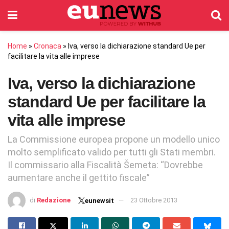
Home
»
Cronaca
»
Iva, verso la dichiarazione standard Ue per
facilitare la vita alle imprese
Iva, verso la dichiarazione
standard Ue per facilitare la
vita alle imprese
La Commissione europea propone un modello unico
molto semplificato valido per tutti gli Stati membri.
Il commissario alla Fiscalità Šemeta: “Dovrebbe
aumentare anche il gettito fiscale”
di
Redazione
23 Ottobre 2013
eunewsit