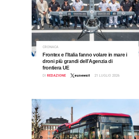
CRONACA
Frontex e l’Italia fanno volare in mare i
droni più grandi dell’Agenzia di
frontiera UE
DI
REDAZIONE
eunewsit
21 LUGLIO 2026