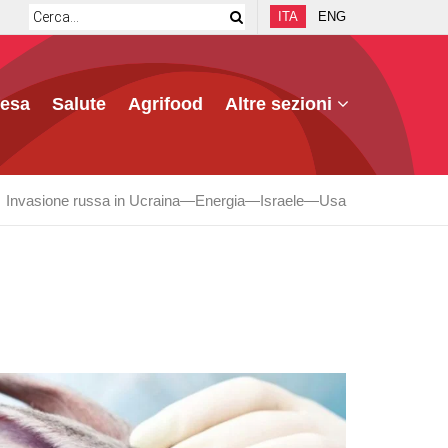
ITA
ENG
fesa
Salute
Agrifood
Altre sezioni
Invasione russa in Ucraina
Energia
Israele
Usa