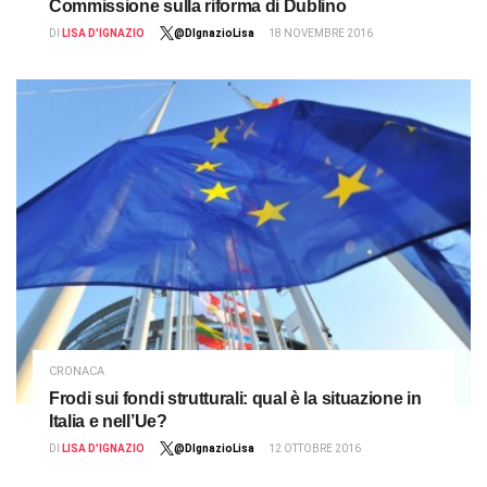
Commissione sulla riforma di Dublino
DI
LISA D'IGNAZIO
@DIgnazioLisa
18 NOVEMBRE 2016
CRONACA
Frodi sui fondi strutturali: qual è la situazione in
Italia e nell’Ue?
DI
LISA D'IGNAZIO
@DIgnazioLisa
12 OTTOBRE 2016