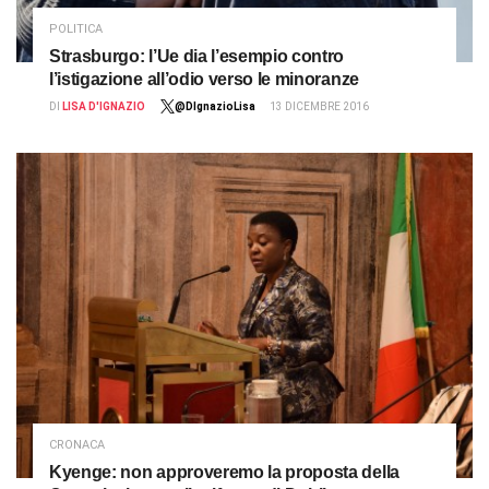
POLITICA
Strasburgo: l’Ue dia l’esempio contro
l’istigazione all’odio verso le minoranze
DI
LISA D'IGNAZIO
@DIgnazioLisa
13 DICEMBRE 2016
CRONACA
Kyenge: non approveremo la proposta della