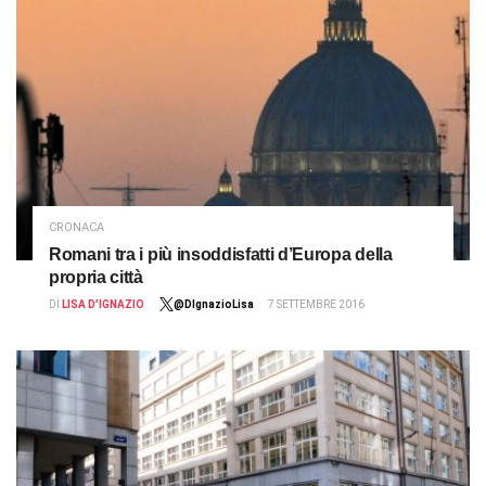
CRONACA
Romani tra i più insoddisfatti d’Europa della
propria città
DI
LISA D'IGNAZIO
@DIgnazioLisa
7 SETTEMBRE 2016