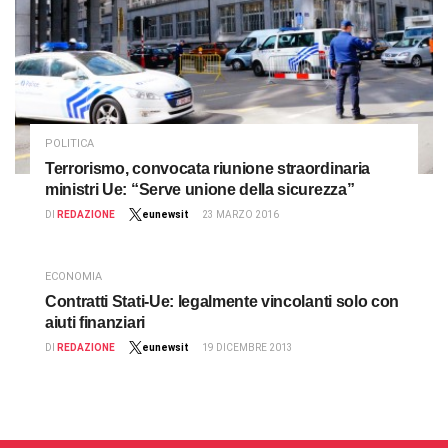
POLITICA
Terrorismo, convocata riunione straordinaria
ministri Ue: “Serve unione della sicurezza”
DI
REDAZIONE
eunewsit
23 MARZO 2016
ECONOMIA
Contratti Stati-Ue: legalmente vincolanti solo con
aiuti finanziari
DI
REDAZIONE
eunewsit
19 DICEMBRE 2013