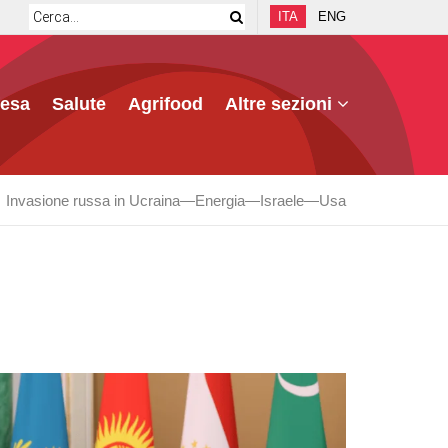
ITA
ENG
fesa
Salute
Agrifood
Altre sezioni
Invasione russa in Ucraina
Energia
Israele
Usa