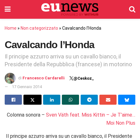
Home
»
Non categorizzato
»
Cavalcando l’Honda
Cavalcando l’Honda
Il principe azzurro arriva su un cavallo bianco, il
Presidente della Repubblica (francese) in motorino
di
Francesco Cardarelli
@Ceskoz_
17 Gennaio 2014
Colonna sonora –
Sven Väth feat. Miss Kittin – Je T’aime…
Moi Non Plus
Il principe azzurro arriva su un cavallo bianco, il Presidente