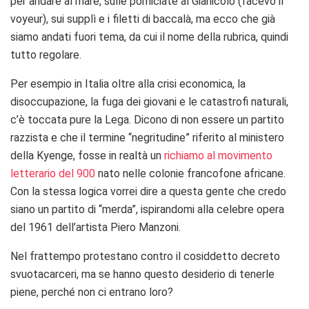
per andare al mare, sulle pomiciate al Gianicolo (facevo il
voyeur), sui supplì e i filetti di baccalà, ma ecco che già
siamo andati fuori tema, da cui il nome della rubrica, quindi
tutto regolare.
Per esempio in Italia oltre alla crisi economica, la
disoccupazione, la fuga dei giovani e le catastrofi naturali,
c’è toccata pure la Lega. Dicono di non essere un partito
razzista e che il termine “negritudine” riferito al ministero
della Kyenge, fosse in realtà un
richiamo al movimento
letterario del 900
nato nelle colonie francofone africane.
Con la stessa logica vorrei dire a questa gente che credo
siano un partito di “merda”, ispirandomi alla celebre opera
del 1961 dell’artista Piero Manzoni.
Nel frattempo protestano contro il cosiddetto decreto
svuotacarceri, ma se hanno questo desiderio di tenerle
piene, perché non ci entrano loro?