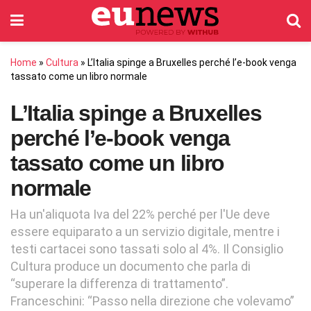
Home
»
Cultura
»
L’Italia spinge a Bruxelles perché l’e-book venga
tassato come un libro normale
L’Italia spinge a Bruxelles
perché l’e-book venga
tassato come un libro
normale
Ha un'aliquota Iva del 22% perché per l'Ue deve
essere equiparato a un servizio digitale, mentre i
testi cartacei sono tassati solo al 4%. Il Consiglio
Cultura produce un documento che parla di
“superare la differenza di trattamento”.
Franceschini: “Passo nella direzione che volevamo”