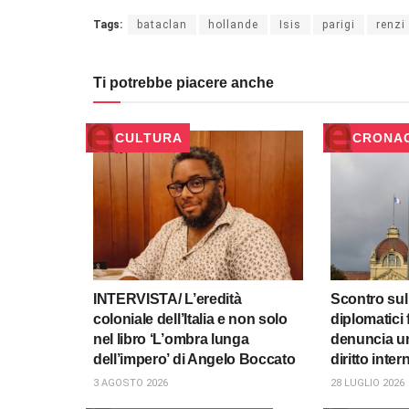
Tags:
bataclan
hollande
Isis
parigi
renzi
Ti potrebbe piacere anche
CULTURA
CRONA
INTERVISTA/ L’eredità
Scontro sul
coloniale dell’Italia e non solo
diplomatici 
nel libro ‘L’ombra lunga
denuncia un
dell’impero’ di Angelo Boccato
diritto inte
3 AGOSTO 2026
28 LUGLIO 2026