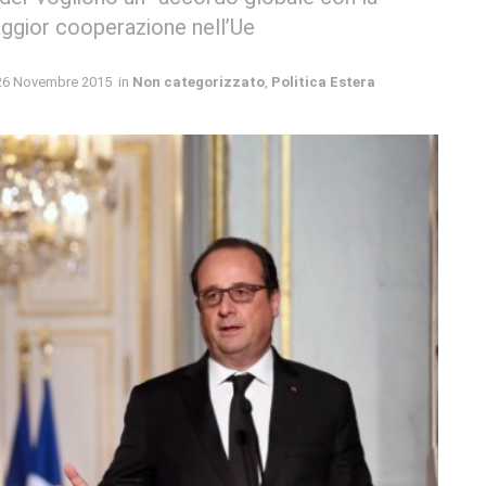
aggior cooperazione nell’Ue
26 Novembre 2015
in
Non categorizzato
,
Politica Estera