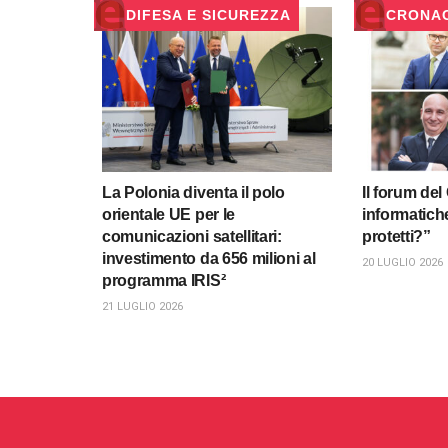
DIFESA E SICUREZZA
CRONA
La Polonia diventa il polo
Il forum de
orientale UE per le
informatich
comunicazioni satellitari:
protetti?”
investimento da 656 milioni al
20 LUGLIO 2026
programma IRIS²
21 LUGLIO 2026