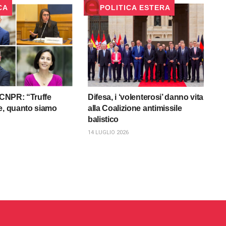
CA
POLITICA ESTERA
l CNPR: “Truffe
Difesa, i ‘volenterosi’ danno vita
e, quanto siamo
alla Coalizione antimissile
balistico
14 LUGLIO 2026