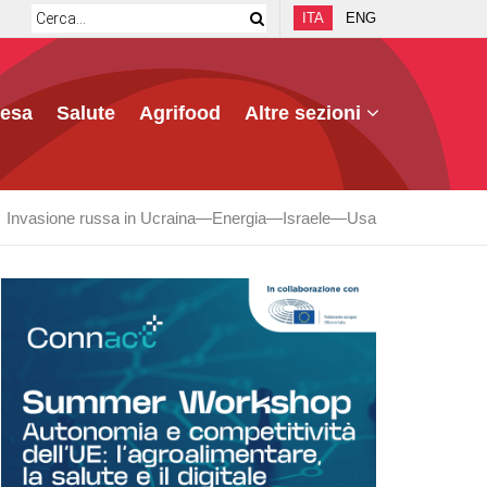
ITA
ENG
fesa
Salute
Agrifood
Altre sezioni
Invasione russa in Ucraina
Energia
Israele
Usa