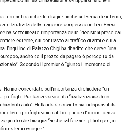
mpedendo all’Isis di insediarsi e svilupparsi” anche lì.
ia terroristica richiede di agire anche sul versante interno,
cato la strada della maggiore cooperazione tra i Paesi
ese ha sottolineato l’importanza delle “decisioni prese dai
frontiere esterne, sul contrasto al traffico di armi e sulla
a, l’inquilino di Palazzo Chigi ha ribadito che serve “una
e europee, anche se il prezzo da pagare è percepito da
nazionale”. Secondo il premier è “giunto il momento di
e. Hanno concordato sull’importanza di chiudere “un
 profughi. Per Renzi servirà alla “realizzazione di un
chiedenti asilo”. Hollande è convinto sia indispensabile
accogliere i profughi vicino al loro paese d’origine, senza
i aggiunto che bisogna “anche rafforzare gli hotspot, in
fini esterni ovunque”.