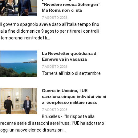
“Rivedere revoca Schengen”.
Ma Roma non ci sta
7 AGOSTO 2026
Il governo spagnolo aveva dato all'Italia tempo fino
alla fine di domenica 9 agosto per ritirare i controlli
temporanei reintrodotti...
La Newsletter quotidiana di
Eunews va in vacanza
7 AGOSTO 2026
Tornerà all'inizio di settembre
Guerra in Ucraina, l’UE
sanziona cinque individui vicini
al complesso militare russo
7 AGOSTO 2026
Bruxelles - "In risposta alla
recente serie di attacchi aerei russi, l’UE ha adottato
oggi un nuovo elenco di sanzioni...