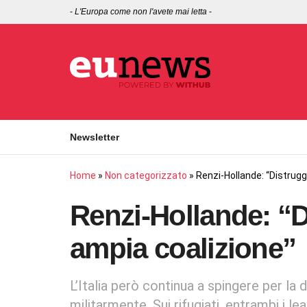
-
L'Europa come non l'avete mai letta
-
Newsletter
Home
»
Non categorizzato
»
Renzi-Hollande: “Distrugg
Renzi-Hollande: “D
ampia coalizione”
L’Italia però continua a spingere per la 
militarmente. Sui rifugiati, entrambi i 