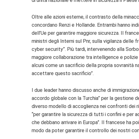
di unità nazionale e mettere in sicurezza il Paese i
Oltre alle azioni esterne, il contrasto della minacc
concordano Renzi e Hollande. Entrambi hanno indi
dell’Ue per garantire maggiore sicurezza. Il franc
ministri degli Interni sul Pnr, sulla vigilanza delle 
cyber security”. Più tardi, intervenendo alla Sorbon
maggiore collaborazione tra intelligence e polizi
alcuni come un sacrificio della propria sovranità 
accettare questo sacrificio”.
I due leader hanno discusso anche di immigrazion
accordo globale con la Turchia” per la gestione dei
diverso modello di accoglienza nei confronti dei ri
“per garantire la sicurezza di tutti i confini e per 
che debbano arrivare in Europa”. Il francese ha po
modo da poter garantire il controllo dei nostri con