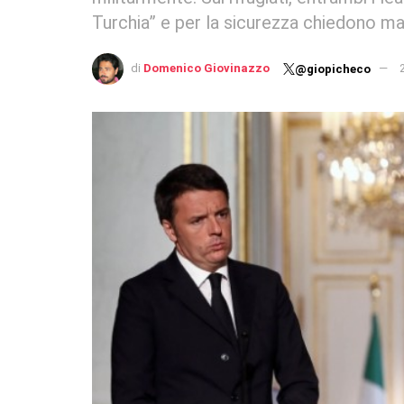
Turchia” e per la sicurezza chiedono m
di
Domenico Giovinazzo
@giopicheco