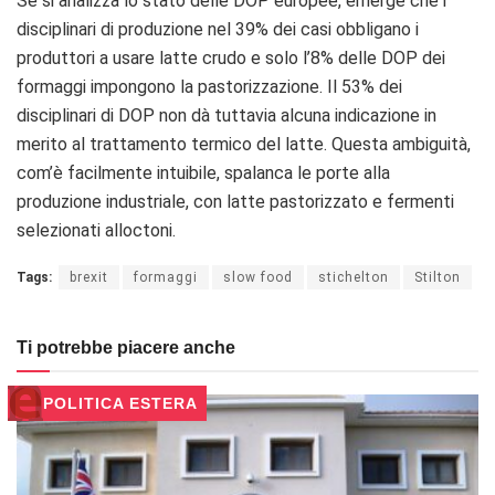
Se si analizza lo stato delle DOP europee, emerge che i
disciplinari di produzione nel 39% dei casi obbligano i
produttori a usare latte crudo e solo l’8% delle DOP dei
formaggi impongono la pastorizzazione. Il 53% dei
disciplinari di DOP non dà tuttavia alcuna indicazione in
merito al trattamento termico del latte. Questa ambiguità,
com’è facilmente intuibile, spalanca le porte alla
produzione industriale, con latte pastorizzato e fermenti
selezionati alloctoni.
Tags:
brexit
formaggi
slow food
stichelton
Stilton
Ti potrebbe piacere anche
POLITICA ESTERA