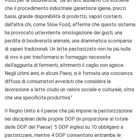
Food per la Biodiversità, “da un lato abbiamo chi sostiene
che il procedimento industriale garantisce igiene, prezzi
bassi, grande disponibilità di prodotto, sapori costanti;
dall’altra chi, come Slow Food, afferma che questo sistema
ha provocato un’avvilente omologazione dei gusti, una
perdita di biodiversità animale, una drammatica scomparsa
di saperi tradizionali. Un latte pastorizzato non ha più nulla
di vivo e per trasformarsi in formaggio necessita
dell’aggiunta di fermenti, altrimenti il caglio non agisce.
Negli ultimi anni, in alcuni Paesi, si è formata una coscienza
diffusa di consumatori avveduti che considera la
lavorazione a latte crudo un valore sociale e culturale, oltre
che una specificità produttiva.”
Il Regno Unito è il paese che più impone la pastorizzazione
nei disciplinari delle proprie DOP (in proporzione al totale
delle DOP del Paese): 5 DOP inglesi su 10 obbligano a
pastorizzare, mentre 4 DOP consentono entrambe le