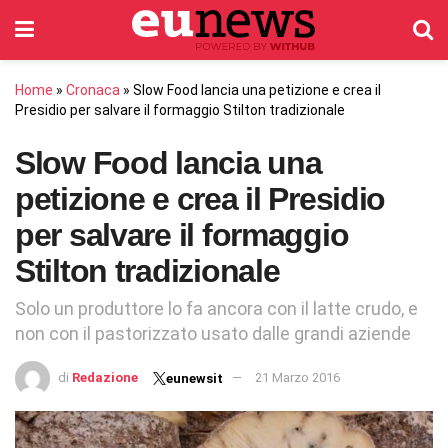
Home
»
Cronaca
»
Slow Food lancia una petizione e crea il
Presidio per salvare il formaggio Stilton tradizionale
Slow Food lancia una
petizione e crea il Presidio
per salvare il formaggio
Stilton tradizionale
Solo un produttore lo fa ancora con il latte crudo, e
non con il pastorizzato usato dalle grandi aziende
di
Redazione
21 Marzo 2016
eunewsit