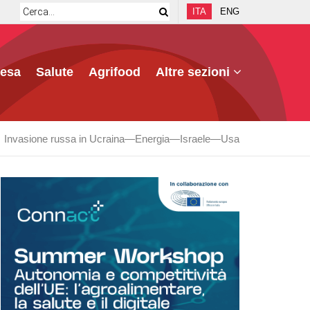
ITA
ENG
fesa
Salute
Agrifood
Altre sezioni
Invasione russa in Ucraina
Energia
Israele
Usa