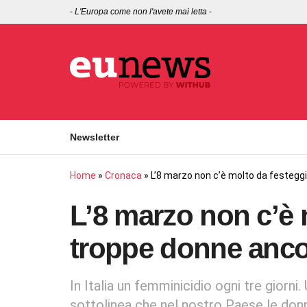
-
L'Europa come non l'avete mai letta
-
Newsletter
Home
»
Cronaca
»
L’8 marzo non c’è molto da festeggi
L’8 marzo non c’è 
troppe donne ancor
In Italia un femminicidio ogni tre giorni.
sottolinea che nel nostro Paese le donn