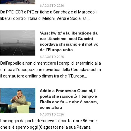
6 AGOSTO 2026
Da PPE, ECR e PfE critiche a Sanchez e al Marocco, i
liberali contro l'Italia di Meloni, Verdi e Socialisti...
‘Auschwitz’ e la liberazione dal
nazi-fascismo, così Guccini
ricordava chi siamo e il motivo
dell’Europa unita
6 AGOSTO 2026
Dall'appello a non dimenticare i campi di sterminio alla
critica all'occupazione sovietica della Cecoslavacchia
il cantautore emiliano dimostra che "l'Europa...
Addio a Francesco Guccini, il
poeta che raccontò il tempo e
l’Italia che fu – e che è ancora,
come allora
6 AGOSTO 2026
L'omaggio da parte di Eunews al cantautore 86enne
che si è spento oggi (6 agosto) nella sua Pàvana,