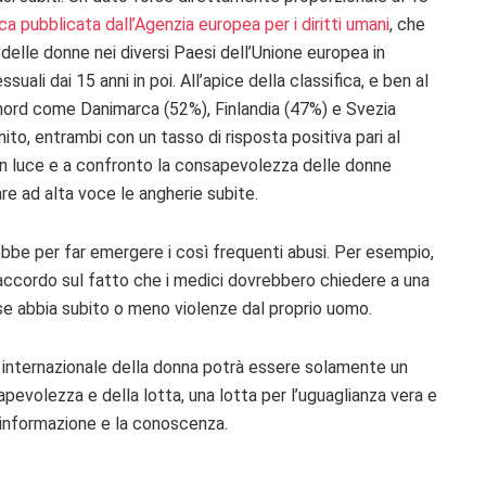
ica pubblicata dall’Agenzia europea per i diritti umani
, che
elle donne nei diversi Paesi dell’Unione europea in
uali dai 15 anni in poi. All’apice della classifica, e ben al
 nord come Danimarca (52%), Finlandia (47%) e Svezia
ito, entrambi con un tasso di risposta positiva pari al
e in luce e a confronto la consapevolezza delle donne
are ad alta voce le angherie subite.
ebbe per far emergere i così frequenti abusi. Per esempio,
d’accordo sul fatto che i medici dovrebbero chiedere a una
 se abbia subito o meno violenze dal proprio uomo.
a internazionale della donna potrà essere solamente un
apevolezza e della lotta, una lotta per l’uguaglianza vera e
l’informazione e la conoscenza.