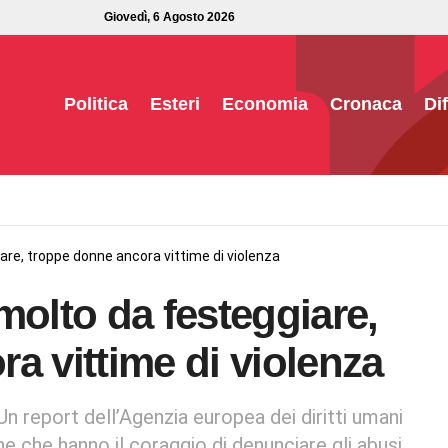
Giovedì, 6 Agosto 2026
Politica
Esteri
Economia
Cronaca
Di
are, troppe donne ancora vittime di violenza
molto da festeggiare,
a vittime di violenza
 Un report dell’Agenzia europea dei diritti umani
e che hanno il coraggio di denunciare gli abusi