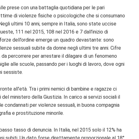
alle prese con una battaglia quotidiana per le pari
 vittime di violenze fisiche o psicologiche che si consumano
gli ultimi 10 anni, sempre in Italia, sono state uccise
 queste, 111 nel 2015, 108 nel 2016 e 7 dall’inizio di
le forze dell’ordine emerge un quadro devastante: sono
lenze sessuali subite da donne negli ultimi tre anni. Cifre
 da percorrere per arrestare il dilagare di un fenomeno
iglie alle scuole, passando per i luoghi di lavoro, dove ogni
i sessiste.
onte all’età. Tra i primi nemici di bambine e ragazze ci
l ministero della Giustizia. In carico ai servizi sociali il
le condannati per violenze sessuali, in buona compagnia
afia e prostituzione minorile.
 basso tasso di denuncia. In Italia, nel 2015 solo il 12% ha
busi subiti. Un dato forse direttamente proporzionale al 18°