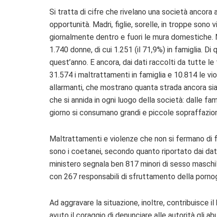
Si tratta di cifre che rivelano una società ancora 
opportunità. Madri, figlie, sorelle, in troppe sono
giornalmente dentro e fuori le mura domestiche. Ne
1.740 donne, di cui 1.251 (il 71,9%) in famiglia. Di
quest’anno. E ancora, dai dati raccolti da tutte 
31.574 i maltrattamenti in famiglia e 10.814 le vio
allarmanti, che mostrano quanta strada ancora sia
che si annida in ogni luogo della società: dalle fam
giorno si consumano grandi e piccole sopraffazion
Maltrattamenti e violenze che non si fermano di fr
sono i coetanei, secondo quanto riportato dai dati de
ministero segnala ben 817 minori di sesso maschi
con 267 responsabili di sfruttamento della pornogr
Ad aggravare la situazione, inoltre, contribuisce il
avuto il coraggio di denunciare alle autorità gli a