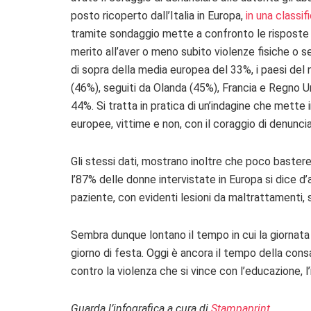
posto ricoperto dall’Italia in Europa,
in una classif
tramite sondaggio mette a confronto le risposte d
merito all’aver o meno subito violenze fisiche o sess
di sopra della media europea del 33%, i paesi del
(46%), seguiti da Olanda (45%), Francia e Regno Un
44%. Si tratta in pratica di un’indagine che mett
europee, vittime e non, con il coraggio di denunci
Gli stessi dati, mostrano inoltre che poco baster
l’87% delle donne intervistate in Europa si dice 
paziente, con evidenti lesioni da maltrattamenti,
Sembra dunque lontano il tempo in cui la giornat
giorno di festa. Oggi è ancora il tempo della cons
contro la violenza che si vince con l’educazione, 
Guarda l’infografica a cura di
Stampaprint