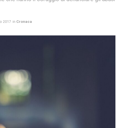
o 2017
in
Cronaca