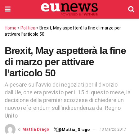
Home
»
Politica
»
Brexit, May aspetterà la fine di marzo per
attivare l’articolo 50
Brexit, May aspetterà la fine
di marzo per attivare
l’articolo 50
A pesare sull'avvio dei negoziati per il divorzio
dall'Ue, che era previsto per il 15 di questo mese, la
decisione della premier scozzese di chiedere un
nuovo referendum sull'indipendenza dal Regno
Unito
di
Mattia Drago
13 Marzo 2017
@Mattia_Drago