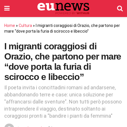
Home
»
Cultura
»
I migranti coraggiosi di Orazio, che partono per
mare “dove porta la furia di scirocco e libeccio”
I migranti coraggiosi di
Orazio, che partono per mare
“dove porta la furia di
scirocco e libeccio”
Il poeta invita i concittadini romani ad andarsene,
abbandonando terre e case: unica soluzione per
"affrancarsi dalle sventure". Non tutti però possono
intraprendere il viaggio, destinato soltanto ai
coraggiosi pronti a "bandire i pianti da femmina"