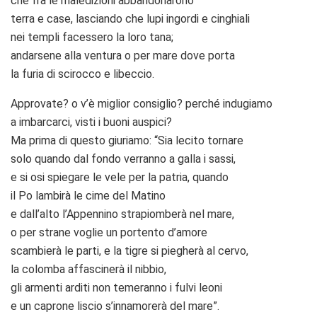
che fra le maledizioni abbandonarono
terra e case, lasciando che lupi ingordi e cinghiali
nei templi facessero la loro tana;
andarsene alla ventura o per mare dove porta
la furia di scirocco e libeccio.
Approvate? o v’è miglior consiglio? perché indugiamo
a imbarcarci, visti i buoni auspici?
Ma prima di questo giuriamo: “Sia lecito tornare
solo quando dal fondo verranno a galla i sassi,
e si osi spiegare le vele per la patria, quando
il Po lambirà le cime del Matino
e dall’alto l’Appennino strapiomberà nel mare,
o per strane voglie un portento d’amore
scambierà le parti, e la tigre si piegherà al cervo,
la colomba affascinerà il nibbio,
gli armenti arditi non temeranno i fulvi leoni
e un caprone liscio s’innamorerà del mare”.