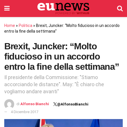
Home
»
Politica
»
Brexit, Juncker: “Molto fiducioso in un accordo
entro la fine della settimana”
Brexit, Juncker: “Molto
fiducioso in un accordo
entro la fine della settimana”
Il presidente della Commissione: "Stiamo
accorciando le distanze". May: "È chiaro che
vogliamo andare avanti"
di
Alfonso Bianchi
@AlfonsoBianchi
4 Dicembre 2017