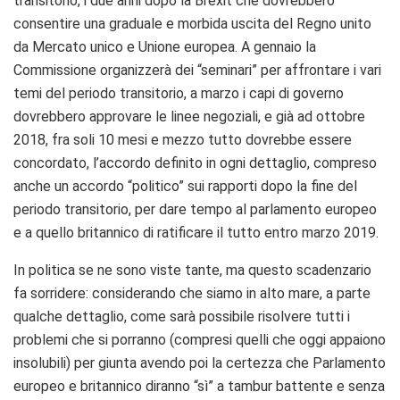
transitorio, i due anni dopo la Brexit che dovrebbero
consentire una graduale e morbida uscita del Regno unito
da Mercato unico e Unione europea. A gennaio la
Commissione organizzerà dei “seminari” per affrontare i vari
temi del periodo transitorio, a marzo i capi di governo
dovrebbero approvare le linee negoziali, e già ad ottobre
2018, fra soli 10 mesi e mezzo tutto dovrebbe essere
concordato, l’accordo definito in ogni dettaglio, compreso
anche un accordo “politico” sui rapporti dopo la fine del
periodo transitorio, per dare tempo al parlamento europeo
e a quello britannico di ratificare il tutto entro marzo 2019.
In politica se ne sono viste tante, ma questo scadenzario
fa sorridere: considerando che siamo in alto mare, a parte
qualche dettaglio, come sarà possibile risolvere tutti i
problemi che si porranno (compresi quelli che oggi appaiono
insolubili) per giunta avendo poi la certezza che Parlamento
europeo e britannico diranno “sì” a tambur battente e senza