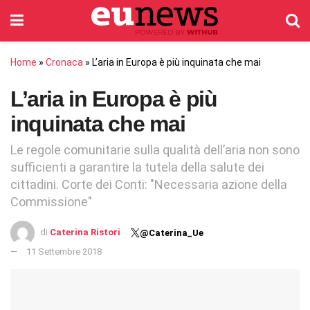
Home
»
Cronaca
»
L’aria in Europa è più inquinata che mai
L’aria in Europa è più
inquinata che mai
Le regole comunitarie sulla qualità dell’aria non sono
sufficienti a garantire la tutela della salute dei
cittadini. Corte dei Conti: "Necessaria azione della
Commissione"
di
Caterina Ristori
@Caterina_Ue
11 Settembre 2018