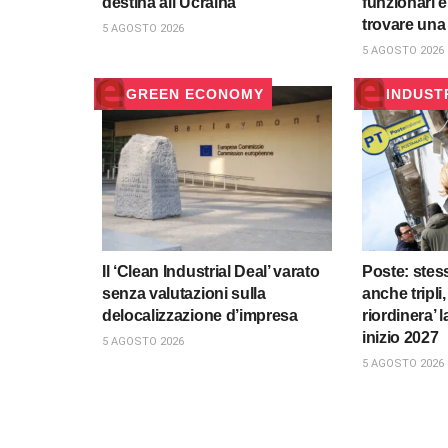
destina all’Ucraina
funzionari e
trovare una 
5 AGOSTO 2026
5 AGOSTO 2026
GREEN ECONOMY
INDUST
Il ‘Clean Industrial Deal’ varato
Poste: stess
senza valutazioni sulla
anche tripli
delocalizzazione d’impresa
riordinera’ 
inizio 2027
5 AGOSTO 2026
5 AGOSTO 2026