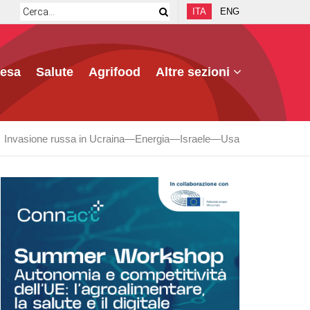
ITA
ENG
fesa
Salute
Agrifood
Altre sezioni
Invasione russa in Ucraina
Energia
Israele
Usa