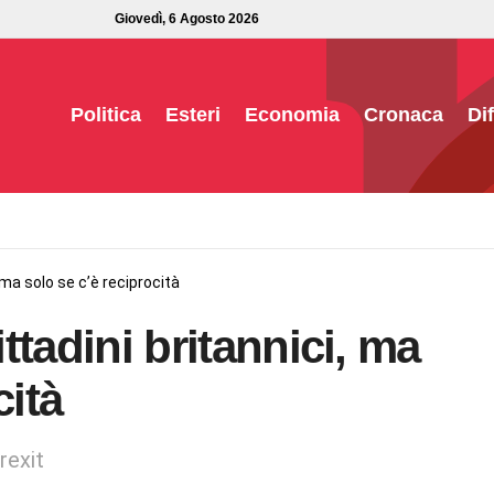
Giovedì, 6 Agosto 2026
Politica
Esteri
Economia
Cronaca
Di
, ma solo se c’è reciprocità
ittadini britannici, ma
cità
rexit