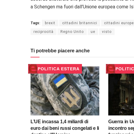
a Schengen ma fuori dall’Unione europea come Isl
Tags:
brexit
cittadini britannici
cittadini europe
reciprocità
Regno Unito
ue
visto
Ti potrebbe piacere anche
POLITICA ESTERA
POLITI
L’UE incassa 1,4 miliardi di
Guerra in U
euro dai beni russi congelati e li
incontro seg