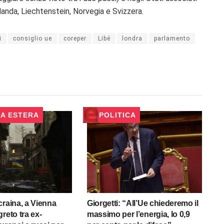
anda, Liechtenstein, Norvegia e Svizzera.
i
consiglio ue
coreper
Libé
londra
parlamento
CA ESTERA
POLITICA
craina, a Vienna
Giorgetti: “All’Ue chiederemo il
reto tra ex-
massimo per l’energia, lo 0,9