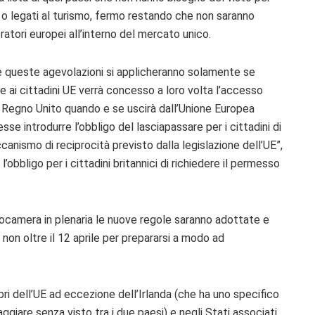
oro o legati al turismo, fermo restando che non saranno
oratori europei all’interno del mercato unico.
me queste agevolazioni si applicheranno solamente se
 se ai cittadini UE verrà concesso a loro volta l’accesso
nel Regno Unito quando e se uscirà dall’Unione Europea
 introdurre l’obbligo del lasciapassare per i cittadini di
anismo di reciprocità previsto dalla legislazione dell’UE”,
obbligo per i cittadini britannici di richiedere il permesso
rocamera in plenaria le nuove regole saranno adottate e
 non oltre il 12 aprile per prepararsi a modo ad
bri dell’UE ad eccezione dell’Irlanda (che ha uno specifico
aggiare senza visto tra i due paesi) e negli Stati associati