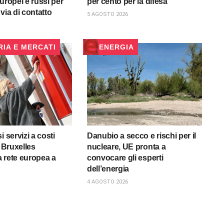
uropei e russi per
per cento per la difesa”
via di contatto
5 AGOSTO 2026
RIA E MERCATI
ENERGIA
i servizi a costi
Danubio a secco e rischi per il
, Bruxelles
nucleare, UE pronta a
la rete europea a
convocare gli esperti
dell’energia
4 AGOSTO 2026