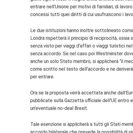
entrare nell’Unione per motivi di familiari, di lav
concessi tutti quei diritti di cui usufruiscono i lav
Le due istituzioni hanno inoltre sottolineato co
Londra rispetterà il principio di reciprocità, ossia
senza visto per viaggi d’affari o viaggi turistici 
senza accordo. Se nel caso poi Westminster dovesse
anche un solo Stato membro, si applicherà “il mecc
come scritto nel testo dell’accordo e ne deriverà l’
per entrare.
Ora se la proposta verrà accettata anche dall’Eu
pubblicate sulla Gazzetta ufficiale dell’UE entro e
un’eventuale no-deal Brexit.
Tale esenzione si applicherà a tutti gli Stati mem
accordo bilaterale che prevede la possibilità di vi