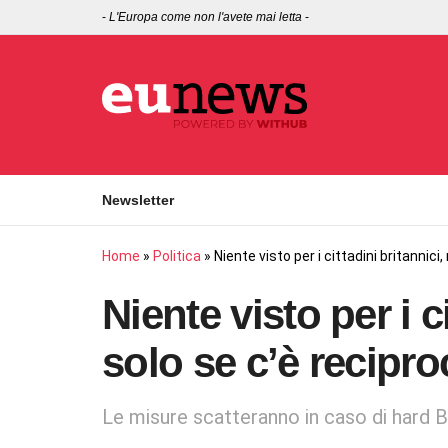
-
L'Europa come non l'avete mai letta
-
Newsletter
Home
»
Politica
»
Niente visto per i cittadini britannici
Niente visto per i c
solo se c’è recipro
Le misure scatteranno in caso di hard B