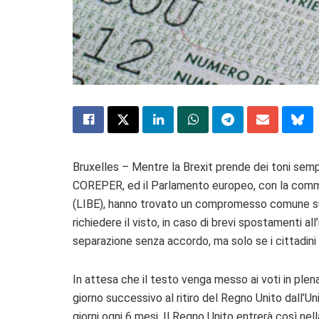
Bruxelles – Mentre la Brexit prende dei toni sempre
COREPER, ed il Parlamento europeo, con la commission
(LIBE), hanno trovato un compromesso comune sulla 
richiedere il visto, in caso di brevi spostamenti all
separazione senza accordo, ma solo se i cittadini
In attesa che il testo venga messo ai voti in plena
giorno successivo al ritiro del Regno Unito dall’Uni
giorni ogni 6 mesi. Il Regno Unito entrerà così nel