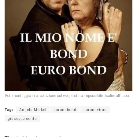
Fotomontaggio in circolazione sul web, è stato impossibile risalire all’autore.
Tags:
Angela Merkel
coronabond
coronavirus
giuseppe conte