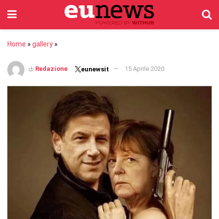
Home
»
gallery
»
di
Redazione
15 Aprile 2020
eunewsit