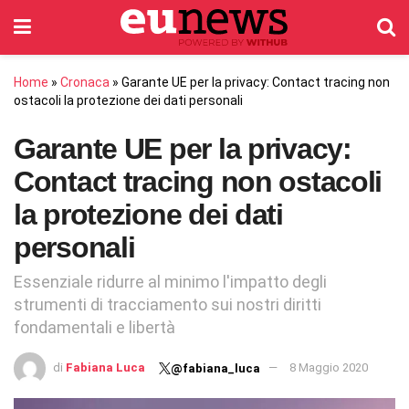
Home
»
Cronaca
»
Garante UE per la privacy: Contact tracing non
ostacoli la protezione dei dati personali
Garante UE per la privacy:
Contact tracing non ostacoli
la protezione dei dati
personali
Essenziale ridurre al minimo l'impatto degli
strumenti di tracciamento sui nostri diritti
fondamentali e libertà
di
Fabiana Luca
8 Maggio 2020
@fabiana_luca