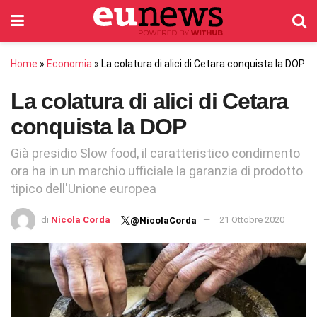
Home
»
Economia
»
La colatura di alici di Cetara conquista la DOP
La colatura di alici di Cetara
conquista la DOP
Già presidio Slow food, il caratteristico condimento
ora ha in un marchio ufficiale la garanzia di prodotto
tipico dell'Unione europea
di
Nicola Corda
21 Ottobre 2020
@NicolaCorda