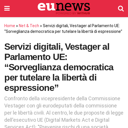
Home
»
Net & Tech
»
Servizi digitali, Vestager al Parlamento UE:
“Sorveglianza democratica per tutelare la libertà di espressione”
Servizi digitali, Vestager al
Parlamento UE:
“Sorveglianza democratica
per tutelare la libertà di
espressione”
Confronto della vicepresidente della Commissione
Vestager con gli eurodeputati della commissione
per le libertà civili. Al centro, le due proposte di legge
dell'esecutivo UE (Digital Markets Act e Digital
Services Act): "Prevenire rischi di una società