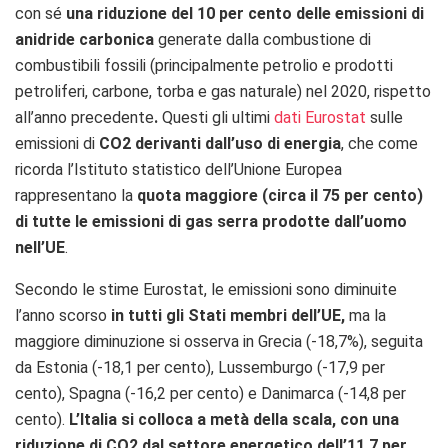
con sé
una riduzione del 10 per cento delle emissioni di
anidride carbonica
generate dalla combustione di
combustibili fossili (principalmente petrolio e prodotti
petroliferi, carbone, torba e gas naturale) nel 2020, rispetto
all’anno precedente
.
Questi gli ultimi
dati Eurostat
sulle
emissioni di
CO2 derivanti dall’uso di energia
, che come
ricorda l’Istituto statistico dell’Unione Europea
rappresentano la
quota maggiore (circa il 75 per cento)
di tutte le emissioni di gas serra prodotte dall’uomo
nell’UE
.
Secondo le stime Eurostat, le emissioni sono diminuite
l’anno scorso
in tutti gli Stati membri dell’UE,
ma la
maggiore diminuzione si osserva in Grecia (-18,7%), seguita
da Estonia (-18,1 per cento), Lussemburgo (-17,9 per
cento), Spagna (-16,2 per cento) e Danimarca (-14,8 per
cento).
L’Italia si colloca a metà della scala, con una
riduzione di CO2 dal settore energetico dell’11,7 per