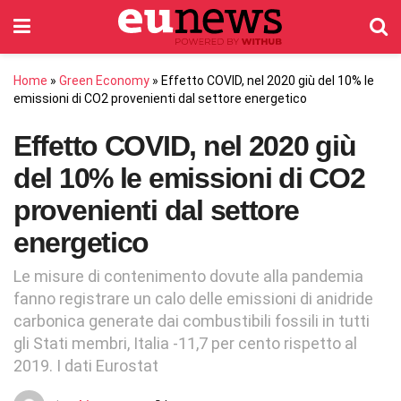
Home
»
Green Economy
»
Effetto COVID, nel 2020 giù del 10% le
emissioni di CO2 provenienti dal settore energetico
Effetto COVID, nel 2020 giù
del 10% le emissioni di CO2
provenienti dal settore
energetico
Le misure di contenimento dovute alla pandemia
fanno registrare un calo delle emissioni di anidride
carbonica generate dai combustibili fossili in tutti
gli Stati membri, Italia -11,7 per cento rispetto al
2019. I dati Eurostat