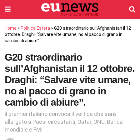
Home
»
Politica Estera
»
G20 straordinario sull’Afghanistan il 12
ottobre. Draghi: “Salvare vite umane, no al pacco di grano in
cambio di abiure”.
G20 straordinario
sull’Afghanistan il 12 ottobre.
Draghi: “Salvare vite umane,
no al pacco di grano in
cambio di abiure”.
il premier italiano convoca il vertice che sarà
allargato a Paesi circostanti, Qatar, ONU, Banca
mondiale e FMI