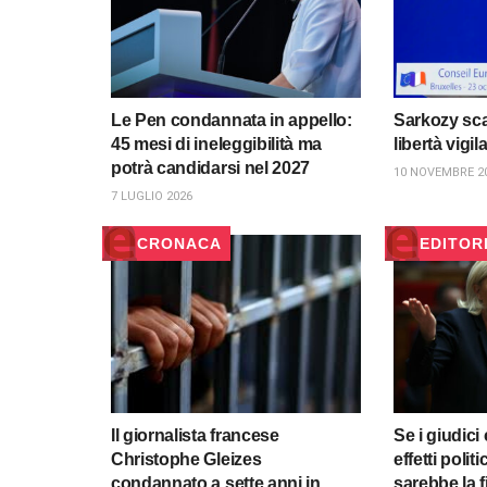
Le Pen condannata in appello:
Sarkozy sca
45 mesi di ineleggibilità ma
libertà vigil
potrà candidarsi nel 2027
10 NOVEMBRE 2
7 LUGLIO 2026
CRONACA
EDITOR
Il giornalista francese
Se i giudici
Christophe Gleizes
effetti polit
condannato a sette anni in
sarebbe la f