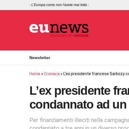
-
L'Europa come non l'avete mai letta
-
Newsletter
Home
»
Cronaca
»
L’ex presidente francese Sarkozy c
L’ex presidente fr
condannato ad un 
Per finanziamenti illeciti nella campagn
condannato a tre anni in un diverso pr