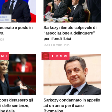
rcerato e posto in
Sarkozy ritenuto colpevole di
ata
“associazione a delinquere”
per i fondi libici
025
25 SETTEMBRE 2025
IALI
LE BREVI
 considerassero gli
Sarkozy condannato in appello
ici delle sentenze,
ad un anno per il caso
ine della
Bygmalion