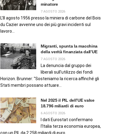
minatore
7 AGOSTO 2026
L'8 agosto 1956 presso la miniera di carbone del Bois
du Cazier avvenne uno dei più gravi incidenti sul
lavoro...
Migranti, spunta la macchina
della verità finanziata dall’UE
7 AGOSTO 2026
La denuncia dal gruppo dei
liberali sull'utilizzo dei fondi
Horizon. Brunner: "Sosteniamo la ricerca affinché gli
Stati membri possano attuare...
Nel 2025 il PIL dell’UE valse
18.796 miliardi di euro
6 AGOSTO 2026
I dati Eurostat confermano
l'Italia terza economia europea,
con un PIL da 2.258 miliardi di euro