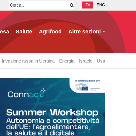
ITA
ENG
fesa
Salute
Agrifood
Altre sezioni
Invasione russa in Ucraina
Energia
Israele
Usa