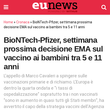
Home
»
Cronaca
»
BioNTech-Pfizer, settimana prossima
decisione EMA sul vaccino ai bambini tra 5 e 11 anni
BioNTech-Pfizer, settimana
prossima decisione EMA sul
vaccino ai bambini tra 5 e 11
anni
L'appello di Marco Cavaleri a spingere sulle
vaccinazioni primarie e di richiamo. L'Europa è
dentro la quarta ondata e "i tassi di
ospedalizzazione" sopratutto tra i non vaccinati
"sono in aumento in quasi tutti gli Stati membri", ha
avvertito il capo della strategia vaccini dell'Agenzia