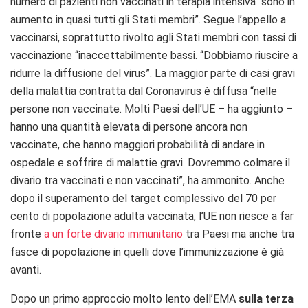
numero di pazienti non vaccinati in terapia intensiva “sono in
aumento in quasi tutti gli Stati membri”. Segue l’appello a
vaccinarsi, soprattutto rivolto agli Stati membri con tassi di
vaccinazione “inaccettabilmente bassi. “Dobbiamo riuscire a
ridurre la diffusione del virus”. La maggior parte di casi gravi
della malattia contratta dal Coronavirus è diffusa “nelle
persone non vaccinate. Molti Paesi dell’UE – ha aggiunto –
hanno una quantità elevata di persone ancora non
vaccinate, che hanno maggiori probabilità di andare in
ospedale e soffrire di malattie gravi. Dovremmo colmare il
divario tra vaccinati e non vaccinati”, ha ammonito. Anche
dopo il superamento del target complessivo del 70 per
cento di popolazione adulta vaccinata, l’UE non riesce a far
fronte
a un forte divario immunitario
tra Paesi ma anche tra
fasce di popolazione in quelli dove l’immunizzazione è già
avanti.
Dopo un primo approccio molto lento dell’EMA
sulla terza