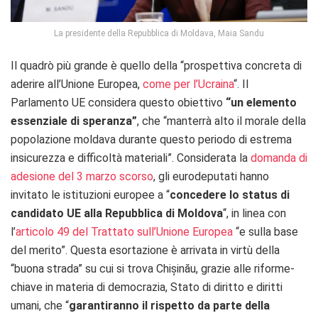
La presidente della Repubblica di Moldava, Maia Sandu
Il quadrò più grande è quello della “prospettiva concreta di
aderire all’Unione Europea,
come per l’Ucraina
“. Il
Parlamento UE considera questo obiettivo
“un elemento
essenziale di speranza”
, che “manterrà alto il morale della
popolazione moldava durante questo periodo di estrema
insicurezza e difficoltà materiali”. Considerata la
domanda di
adesione del 3 marzo scorso
, gli eurodeputati hanno
invitato le istituzioni europee a “
concedere lo status di
candidato UE alla Repubblica di Moldova
“, in linea con
l’
articolo 49 del Trattato sull’Unione Europea
“e sulla base
del merito”. Questa esortazione è arrivata in virtù della
“buona strada” su cui si trova Chișinău, grazie alle riforme-
chiave in materia di democrazia, Stato di diritto e diritti
umani, che “
garantiranno il rispetto da parte della