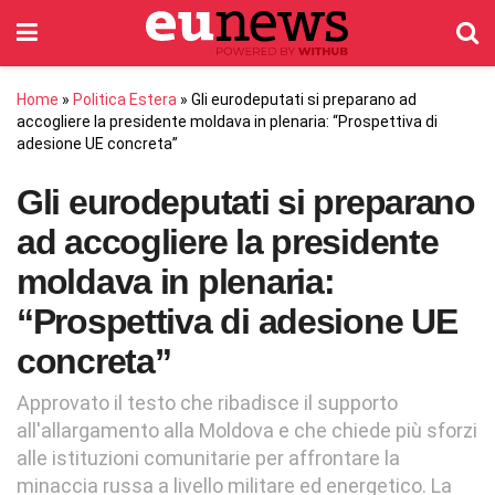
Home
»
Politica Estera
»
Gli eurodeputati si preparano ad
accogliere la presidente moldava in plenaria: “Prospettiva di
adesione UE concreta”
Gli eurodeputati si preparano
ad accogliere la presidente
moldava in plenaria:
“Prospettiva di adesione UE
concreta”
Approvato il testo che ribadisce il supporto
all'allargamento alla Moldova e che chiede più sforzi
alle istituzioni comunitarie per affrontare la
minaccia russa a livello militare ed energetico. La