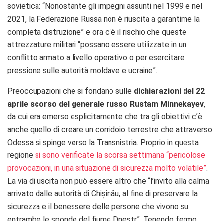
sovietica: “Nonostante gli impegni assunti nel 1999 e nel
2021, la Federazione Russa non è riuscita a garantirne la
completa distruzione” e ora c’è il rischio che queste
attrezzature militari “possano essere utilizzate in un
conflitto armato a livello operativo o per esercitare
pressione sulle autorità moldave e ucraine”.
Preoccupazioni che si fondano sulle
dichiarazioni del 22
aprile scorso del generale russo
Rustam Minnekayev
,
da cui era emerso esplicitamente che tra gli obiettivi c’è
anche quello di creare un corridoio terrestre che attraverso
Odessa si spinge verso la Transnistria. Proprio in questa
regione
si sono verificate la scorsa settimana “pericolose
provocazioni, in una situazione di sicurezza molto volatile”
.
La via di uscita non può essere altro che “l’invito alla calma
arrivato dalle autorità di Chișinău, al fine di preservare la
sicurezza e il benessere delle persone che vivono su
entrambe le sponde del fiume Dnestr”. Tenendo fermo