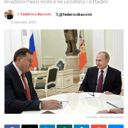
invadono Paesi vicini e ne uccidono i cittadini"
di
Federico Baccini
@federicobaccini
9 Gennaio 2023
(credits: Alexey Nikolsky)