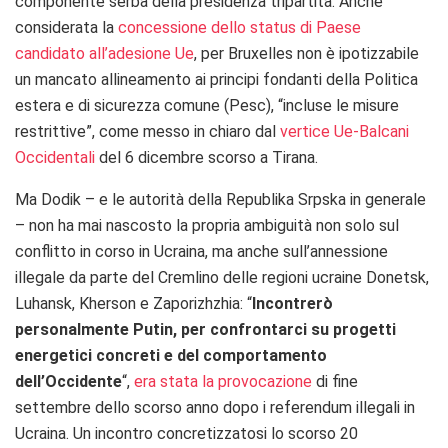
componente serba della presidenza tripartita. Anche
considerata la
concessione dello status di Paese
candidato all’adesione Ue
, per Bruxelles non è ipotizzabile
un mancato allineamento ai principi fondanti della Politica
estera e di sicurezza comune (Pesc), “incluse le misure
restrittive”, come messo in chiaro dal
vertice Ue-Balcani
Occidentali
del 6 dicembre scorso a Tirana.
Ma Dodik – e le autorità della Republika Srpska in generale
– non ha mai nascosto la propria ambiguità non solo sul
conflitto in corso in Ucraina, ma anche sull’annessione
illegale da parte del Cremlino delle regioni ucraine Donetsk,
Luhansk, Kherson e Zaporizhzhia: “
Incontrerò
personalmente Putin, per confrontarci su progetti
energetici concreti e del comportamento
dell’Occidente
“,
era stata la provocazione
di fine
settembre dello scorso anno dopo i referendum illegali in
Ucraina. Un incontro concretizzatosi lo scorso 20