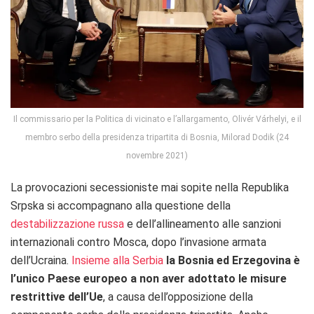
Il commissario per la Politica di vicinato e l’allargamento, Olivér Várhelyi, e il
membro serbo della presidenza tripartita di Bosnia, Milorad Dodik (24
novembre 2021)
La provocazioni secessioniste mai sopite nella Republika
Srpska si accompagnano alla questione della
destabilizzazione russa
e dell’allineamento alle sanzioni
internazionali contro Mosca, dopo l’invasione armata
dell’Ucraina.
Insieme alla Serbia
la Bosnia ed Erzegovina è
l’unico Paese europeo a non aver adottato le misure
restrittive dell’Ue
, a causa dell’opposizione della