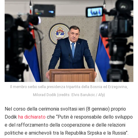
Il membro serbo sella presidenza tripartita della Bosnia ed Erzegovina,
Milorad Dodik (credits: Elvis Barukcic / Afp)
Nel corso della cerimonia svoltasi ieri (8 gennaio) proprio
Dodik
ha dichiarato
che “Putin è responsabile dello sviluppo
e del rafforzamento della cooperazione e delle relazioni
politiche e amichevoli tra la Republika Srpska e la Russia”.