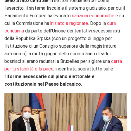
dello Stato centrale
in settori fondamentali come
l’esercito, il sistema fiscale e il sistema giudiziario, per cui il
Parlamento Europeo ha evocato
sanzioni economiche
e su
cui la Commissione ha
iniziato a ragionare
. Dopo la
dura
condanna
da parte dell’Unione dei tentativi secessionisti
della Republika Srpska (con un progetto di legge per
l’istituzione di un Consiglio superiore della magistratura
autonomo), a metà giugno dello scorso anno i leader
bosniaci si erano radunati a Bruxelles per siglare una
carta
per la stabilità e la pace
, incentrata soprattutto sulle
riforme necessarie sul piano elettorale e
costituzionale nel Paese balcanico
.