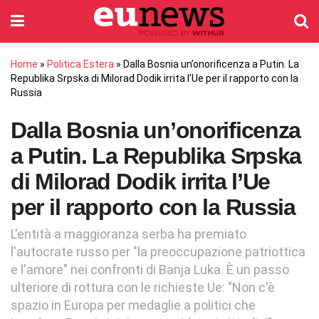
Home
»
Politica Estera
»
Dalla Bosnia un’onorificenza a Putin. La
Republika Srpska di Milorad Dodik irrita l’Ue per il rapporto con la
Russia
Dalla Bosnia un’onorificenza
a Putin. La Republika Srpska
di Milorad Dodik irrita l’Ue
per il rapporto con la Russia
L'entità a maggioranza serba ha premiato
l'autocrate russo per "la preoccupazione patriottica
e l'amore" nei confronti di Banja Luka. È un passo
ulteriore di rottura con le richieste Ue: "Non c'è
spazio in Europa per medaglie a politici che