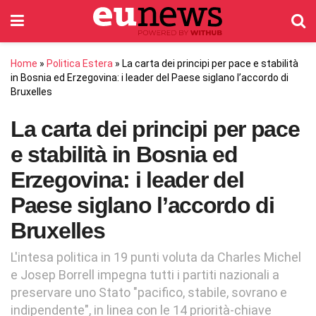
Home
»
Politica Estera
»
La carta dei principi per pace e stabilità
in Bosnia ed Erzegovina: i leader del Paese siglano l’accordo di
Bruxelles
La carta dei principi per pace
e stabilità in Bosnia ed
Erzegovina: i leader del
Paese siglano l’accordo di
Bruxelles
L'intesa politica in 19 punti voluta da Charles Michel
e Josep Borrell impegna tutti i partiti nazionali a
preservare uno Stato "pacifico, stabile, sovrano e
indipendente", in linea con le 14 priorità-chiave