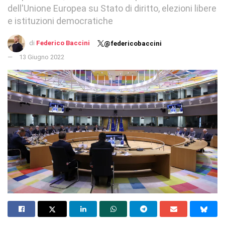
dell'Unione Europea su Stato di diritto, elezioni libere
e istituzioni democratiche
di
Federico Baccini
@federicobaccini
13 Giugno 2022