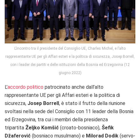
L’incontro tra il presidente del Consiglio UE, Charles Michel, e l’alto
rappresentante UE per gli Affari esteri e la politica di sicurezza, Josep Borrell,
con i leader dei partiti e delle istituzioni della Bosnia ed Erzegovina (12
giugno 2022)
L’
accordo politico
patrocinato anche dall’alto
rappresentante UE per gli Affari esteri e la politica di
sicurezza,
Josep Borrell
, è stato il frutto della riunione
svoltasi nella sede del Consiglio con 11 leader della Bosnia
ed Erzegovina, tra cui i membri della presidenza
tripartita
Željko Komšić
(croato-bosniaco),
Šefik
Džaferović
(bosniaco musulmano) e
Milorad Dodik
(servo-