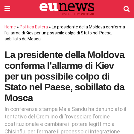
Home
»
Politica Estera
»
La presidente della Moldova conferma
l’allarme di Kiev per un possibile colpo di Stato nel Paese,
sobillato da Mosca
La presidente della Moldova
conferma l’allarme di Kiev
per un possibile colpo di
Stato nel Paese, sobillato da
Mosca
In conferenza stampa Maia Sandu ha denunciato il
tentativo del Cremlino di "rovesciare l'ordine
costituzionale e cambiare il potere legittimo a
Chișinău, per fermare il processo di integrazione