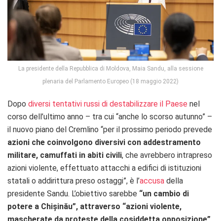
La presidente della Repubblica di Moldova, Maia Sandu, alla sessione
plenaria del Parlamento Europeo (18 maggio 2022)
Dopo
diversi tentativi russi di destabilizzare il Paese
nel
corso dell’ultimo anno – tra cui “anche lo scorso autunno” –
il nuovo piano del Cremlino “per il prossimo periodo prevede
azioni che coinvolgono diversivi con addestramento
militare, camuffati in abiti civili
, che avrebbero intrapreso
azioni violente, effettuato attacchi a edifici di istituzioni
statali o addirittura preso ostaggi”, è l’
accusa
della
presidente Sandu. L’obiettivo sarebbe
“un cambio di
potere a Chișinău”, attraverso “azioni violente,
mascherate da proteste della cosiddetta opposizione”
,