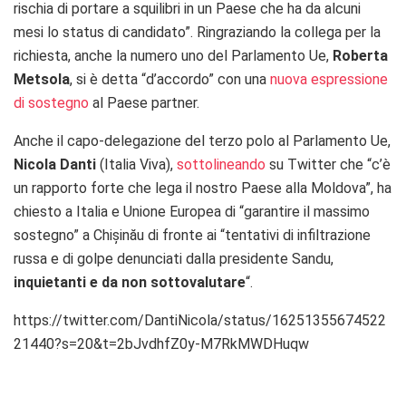
rischia di portare a squilibri in un Paese che ha da alcuni
mesi lo status di candidato”. Ringraziando la collega per la
richiesta, anche la numero uno del Parlamento Ue,
Roberta
Metsola
, si è detta “d’accordo” con una
nuova espressione
di sostegno
al Paese partner.
Anche il capo-delegazione del terzo polo al Parlamento Ue,
Nicola Danti
(Italia Viva),
sottolineando
su Twitter che “c’è
un rapporto forte che lega il nostro Paese alla Moldova”, ha
chiesto a Italia e Unione Europea di “garantire il massimo
sostegno” a Chișinău di fronte ai “tentativi di infiltrazione
russa e di golpe denunciati dalla presidente Sandu,
inquietanti e da non sottovalutare
“.
https://twitter.com/DantiNicola/status/16251355674522
21440?s=20&t=2bJvdhfZ0y-M7RkMWDHuqw