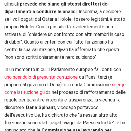
ufficiali
prevede che siano gli stessi direttori dei
dipartimenti a condurre le analisi
. Insomma, a decidere
se i voli pagati dal Qatar a Hololei fossero legittimi, è stato
proprio Hololei. Con la possibilità, evidentemente non
attivata, di “chiedere un confronto con altri membri in caso
di dubbi”. Quanto ai criteri con cui l’alto funzionario ha
svolto la sua valutazione, Ujvari ha affermato che questi
“non sono scritti chiaramente nero su bianco”.
In un momento in cui il Parlamento europeo fa i conti con
uno scandalo di presunta corruzione
da Paesi terzi (e
proprio dal governo di Doha), e in cui la Commissione
si erge
come istituzione guida
nel processo di rafforzamento delle
regole per garantire integrità e trasparenza, la vicenda fa
discutere.
Dana Spinant
, vicecapo portavoce
dell’esecutivo Ue, ha dichiarato che “a nessun altro alto
funzionario sono stati pagati viaggi da Paesi extra Ue”, e ha
annunciato che
la Commissione sta lavorando per