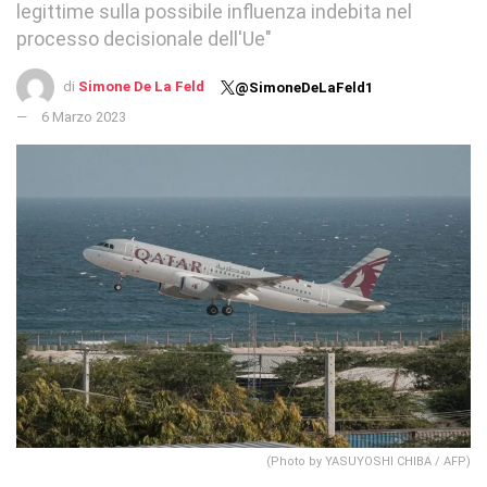
legittime sulla possibile influenza indebita nel
processo decisionale dell'Ue"
di
Simone De La Feld
@SimoneDeLaFeld1
6 Marzo 2023
(Photo by YASUYOSHI CHIBA / AFP)