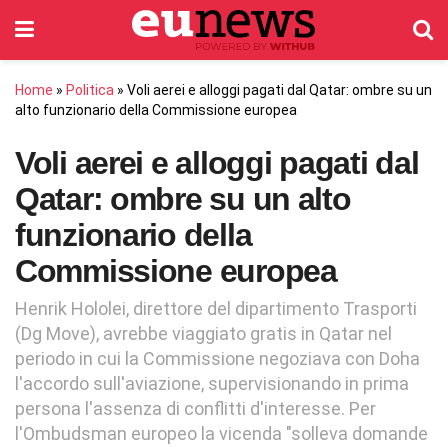
Home
»
Politica
»
Voli aerei e alloggi pagati dal Qatar: ombre su un
alto funzionario della Commissione europea
Voli aerei e alloggi pagati dal
Qatar: ombre su un alto
funzionario della
Commissione europea
Henrik Hololei, direttore del dipartimento Trasporti
(Dg Move), avrebbe viaggiato gratis in Qatar nel
periodo in cui la Commissione negoziava con Doha
l'accordo sull'aviazione, supervisionando in prima
persona l'assenza di conflitti d'interesse. Per
l'Ombudsman europeo la vicenda "solleva domande