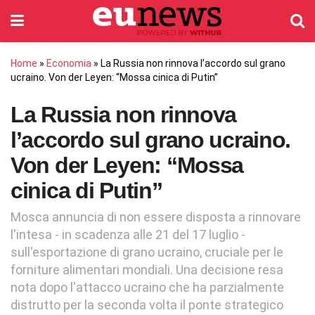
Home
»
Economia
»
La Russia non rinnova l’accordo sul grano
ucraino. Von der Leyen: “Mossa cinica di Putin”
La Russia non rinnova
l’accordo sul grano ucraino.
Von der Leyen: “Mossa
cinica di Putin”
Mosca annuncia di non essere disposta a rinnovare
l'intesa - in scadenza alle 21 del 17 luglio -
sull'esportazione di grano ucraino, cruciale per le
forniture alimentari mondiali. Una decisione resa
nota dopo l'attacco ucraino che ha parzialmente
distrutto per la seconda volta il ponte strategico