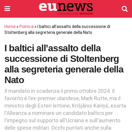
Home
»
Politica
»
I baltici all’assalto della successione di
Stoltenberg alla segreteria generale della Nato
I baltici all’assalto della
successione di Stoltenberg
alla segreteria generale della
Nato
Il mandato in scadenza il primo ottobre 2024. Il
favorito è l'ex-premier olandese, Mark Rutte, ma il
ministro degli Esteri lettone, Krišjānis Kariņš, esorta
l'Alleanza a nominare un candidato baltico per
l'impegno sul supporto all'Ucraina e sull'aumento
delle spese militari. Occhi puntati anche sulla