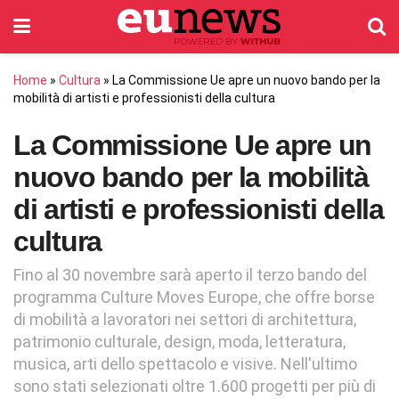
Home
»
Cultura
»
La Commissione Ue apre un nuovo bando per la
mobilità di artisti e professionisti della cultura
La Commissione Ue apre un
nuovo bando per la mobilità
di artisti e professionisti della
cultura
Fino al 30 novembre sarà aperto il terzo bando del
programma Culture Moves Europe, che offre borse
di mobilità a lavoratori nei settori di architettura,
patrimonio culturale, design, moda, letteratura,
musica, arti dello spettacolo e visive. Nell'ultimo
sono stati selezionati oltre 1.600 progetti per più di