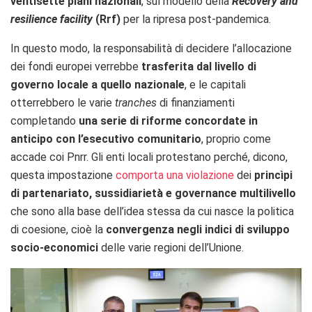
ventisette piani nazionali
, sul modello della
Recovery and
resilience facility
(Rrf)
per la ripresa post-pandemica.
In questo modo, la responsabilità di decidere l’allocazione
dei fondi europei verrebbe
trasferita dal livello di
governo locale a quello nazionale
, e le capitali
otterrebbero le varie
tranches
di finanziamenti
completando
una serie di riforme concordate in
anticipo con l’esecutivo comunitario
, proprio come
accade coi Pnrr. Gli enti locali protestano perché, dicono,
questa impostazione
comporta una violazione
dei
princìpi
di partenariato, sussidiarietà e governance multilivello
che sono alla base dell’idea stessa da cui nasce la politica
di coesione, cioè la
convergenza negli indici di sviluppo
socio-economici
delle varie regioni dell’Unione.