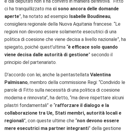
e dai deputati non li ha convinti in maniera definitiva. “Fitto
ci ha tranquillizzato ma
ci sono ancora delle domande
aperte
”, ha notato ad esempio
Isabelle Boudineau
,
consigliera regionale della Nuova Aquitania francese. “Le
regioni non devono essere solamente esecutrici di una
politica di coesione che viene decisa a livello nazionale”, ha
spiegato, poiché quest’ultima “
è efficace solo quando
viene decisa dalle autorità di gestione
” secondo il
principio del partenariato.
D’accordo con lei, anche la pentastellata
Valentina
Palmisano
, membro della commissione Regi: “Condivido le
parole di Fitto sulla necessità di una politica di coesione
moderna e rinnovata”, ha detto, “ma deve rispettare alcuni
pilastri fondamentali” e “
rafforzare il dialogo e la
collaborazione tra Ue, Stati membri, autorità locali e
regionali
”, con queste ultime che “
non devono essere
mere esecutrici ma partner integranti
” della gestione