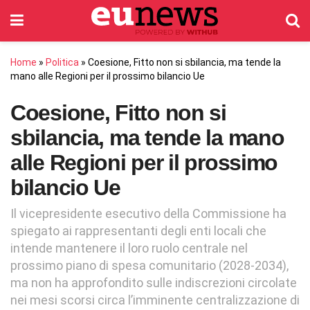
Home
»
Politica
»
Coesione, Fitto non si sbilancia, ma tende la
mano alle Regioni per il prossimo bilancio Ue
Coesione, Fitto non si
sbilancia, ma tende la mano
alle Regioni per il prossimo
bilancio Ue
Il vicepresidente esecutivo della Commissione ha
spiegato ai rappresentanti degli enti locali che
intende mantenere il loro ruolo centrale nel
prossimo piano di spesa comunitario (2028-2034),
ma non ha approfondito sulle indiscrezioni circolate
nei mesi scorsi circa l’imminente centralizzazione di