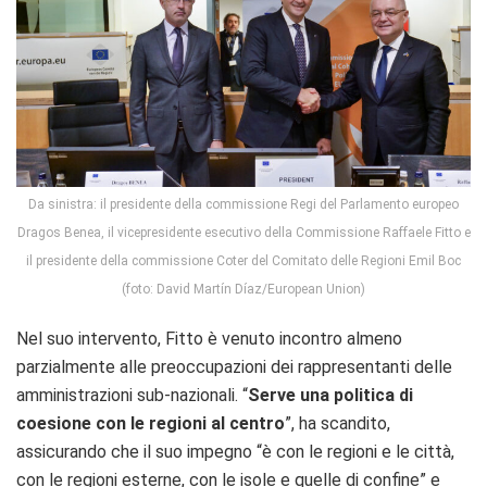
Da sinistra: il presidente della commissione Regi del Parlamento europeo
Dragos Benea, il vicepresidente esecutivo della Commissione Raffaele Fitto e
il presidente della commissione Coter del Comitato delle Regioni Emil Boc
(foto: David Martín Díaz/European Union)
Nel suo intervento, Fitto è venuto incontro almeno
parzialmente alle preoccupazioni dei rappresentanti delle
amministrazioni sub-nazionali. “
Serve una politica di
coesione con le regioni al centro
”, ha scandito,
assicurando che il suo impegno “è con le regioni e le città,
con le regioni esterne, con le isole e quelle di confine” e