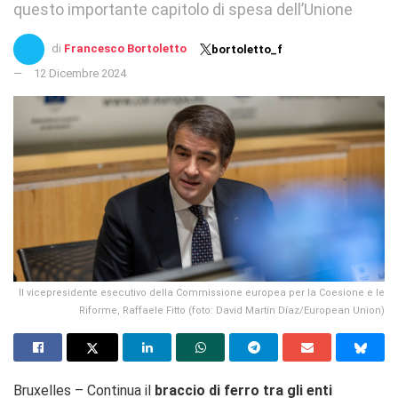
questo importante capitolo di spesa dell’Unione
di
Francesco Bortoletto
bortoletto_f
12 Dicembre 2024
Il vicepresidente esecutivo della Commissione europea per la Coesione e le
Riforme, Raffaele Fitto (foto: David Martín Díaz/European Union)
Bruxelles – Continua il
braccio di ferro tra gli enti