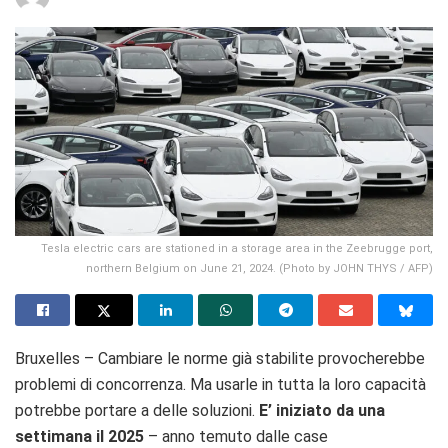
Tesla electric cars are stationed in a storage area in the Zeebrugge port,
northern Belgium on June 21, 2024. (Photo by JOHN THYS / AFP)
Bruxelles – Cambiare le norme già stabilite provocherebbe
problemi di concorrenza. Ma usarle in tutta la loro capacità
potrebbe portare a delle soluzioni.
E’ iniziato da una
settimana il 2025
– anno temuto dalle case