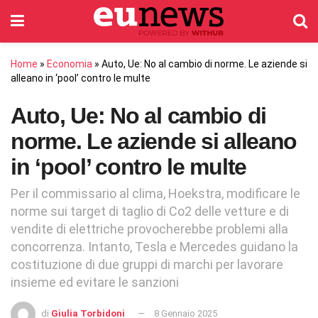
Home
»
Economia
»
Auto, Ue: No al cambio di norme. Le aziende si
alleano in ‘pool’ contro le multe
Auto, Ue: No al cambio di
norme. Le aziende si alleano
in ‘pool’ contro le multe
Per il commissario al clima, Hoekstra, modificare le
norme sui target di taglio di Co2 delle vetture e di
vendite di elettriche provocherebbe problemi alla
concorrenza. Intanto, Tesla e Mercedes guidano la
costituzione di due gruppi di marchi per lavorare
insieme ed evitare le sanzioni
di
Giulia Torbidoni
8 Gennaio 2025