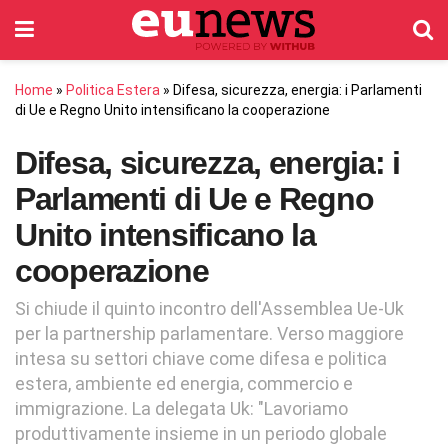
Home
»
Politica Estera
»
Difesa, sicurezza, energia: i Parlamenti
di Ue e Regno Unito intensificano la cooperazione
Difesa, sicurezza, energia: i
Parlamenti di Ue e Regno
Unito intensificano la
cooperazione
Si chiude il quinto incontro dell'Assemblea Ue-Uk
per la partnership parlamentare. Verso maggiore
intesa su settori chiave come difesa e politica
estera, ambiente ed energia, commercio e
immigrazione. La delegata Uk: "Lavoriamo
produttivamente insieme in un periodo globale