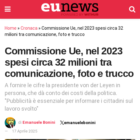
Home
»
Cronaca
»
Commissione Ue, nel 2023 spesi circa 32
milioni tra comunicazione, foto e trucco
Commissione Ue, nel 2023
spesi circa 32 milioni tra
comunicazione, foto e trucco
A fornire le cifre la presidente von der Leyen in
persona, che dà conto dei costi della politica.
"Pubblicità è essenziale per informare i cittadini sul
lavoro svolto"
di
Emanuele Bonini
emanuelebonini
17 Aprile 2025