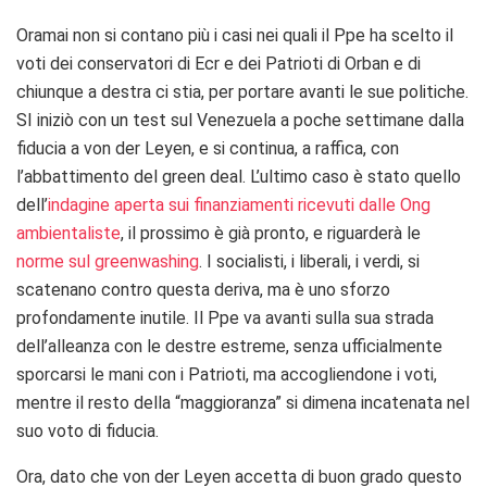
Oramai non si contano più i casi nei quali il Ppe ha scelto il
voti dei conservatori di Ecr e dei Patrioti di Orban e di
chiunque a destra ci stia, per portare avanti le sue politiche.
SI iniziò con un test sul Venezuela a poche settimane dalla
fiducia a von der Leyen, e si continua, a raffica, con
l’abbattimento del green deal. L’ultimo caso è stato quello
dell’
indagine aperta sui finanziamenti ricevuti dalle Ong
ambientaliste
, il prossimo è già pronto, e riguarderà le
norme sul greenwashing
. I socialisti, i liberali, i verdi, si
scatenano contro questa deriva, ma è uno sforzo
profondamente inutile. Il Ppe va avanti sulla sua strada
dell’alleanza con le destre estreme, senza ufficialmente
sporcarsi le mani con i Patrioti, ma accogliendone i voti,
mentre il resto della “maggioranza” si dimena incatenata nel
suo voto di fiducia.
Ora, dato che von der Leyen accetta di buon grado questo