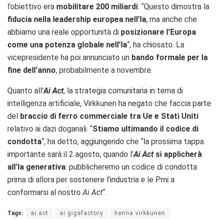
l’obiettivo era
mobilitare 200 miliardi
. “Questo dimostra la
fiducia nella leadership europea nell’Ia
, ma anche che
abbiamo una reale opportunità di
posizionare l’Europa
come una potenza globale nell’Ia
“, ha chiosato. La
vicepresidente ha poi annunciato un
bando formale per la
fine dell’anno
, probabilmente a novembre.
Quanto all’
Ai Act
, la strategia comunitaria in tema di
intelligenza artificiale, Virkkunen ha negato che faccia parte
del
braccio di ferro commerciale tra Ue e Stati Uniti
relativo ai dazi doganali. “
Stiamo ultimando il codice di
condotta
“, ha detto, aggiungendo che “la prossima tappa
importante sarà il 2 agosto, quando l’
Ai Act
si applicherà
all’Ia generativa
: pubblicheremo un codice di condotta
prima di allora per sostenere l’industria e le Pmi a
conformarsi al nostro
Ai Act
“.
Tags:
ai act
ai gigafactory
henna virkkunen