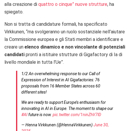
alla creazione di
quattro o cinque” nuove strutture
, ha
spiegato.
Non si tratta di candidature formali, ha specificato
Virkkunen, “ma svolgeranno un ruolo sostanziale nell’aiutare
la Commissione europea e gli Stati membri a identificare e
creare un
elenco dinamico e non vincolante di potenziali
candidati
pronti a istituire strutture di Gigafactory di Ia di
livello mondiale in tutta l’Ue”.
1/2 An overwhelming response to our Call of
Expression of Interest in AI Gigafactories: 76
proposals from 16 Member States across 60
different sites!
We are ready to support Europe’s enthusiasm for
innovating in AI in Europe. The moment to shape our
#AI
future is now.
pic.twitter.com/1ninZhV7lD
— Henna Virkkunen (@HennaVirkkunen)
June 30,