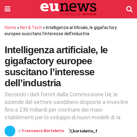
Home
»
Net & Tech
»
Intelligenza artificiale, le gigafactory
europee suscitano l’interesse dell’industria
Intelligenza artificiale, le
gigafactory europee
suscitano l’interesse
dell’industria
Secondo i dati forniti dalla Commissione Ue, le
aziende del settore sarebbero disposte a investire
fino a 230 miliardi per costruire dei maxi-
stabilimenti per lo sviluppo di nuovi modelli di Ia
di
Francesco Bortoletto
bortoletto_f