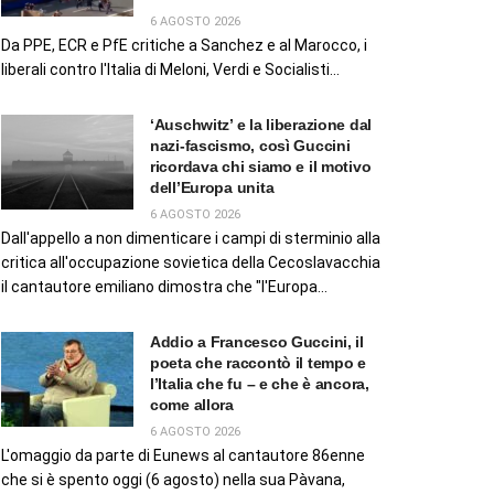
6 AGOSTO 2026
Da PPE, ECR e PfE critiche a Sanchez e al Marocco, i
liberali contro l'Italia di Meloni, Verdi e Socialisti...
‘Auschwitz’ e la liberazione dal
nazi-fascismo, così Guccini
ricordava chi siamo e il motivo
dell’Europa unita
6 AGOSTO 2026
Dall'appello a non dimenticare i campi di sterminio alla
critica all'occupazione sovietica della Cecoslavacchia
il cantautore emiliano dimostra che "l'Europa...
Addio a Francesco Guccini, il
poeta che raccontò il tempo e
l’Italia che fu – e che è ancora,
come allora
6 AGOSTO 2026
L'omaggio da parte di Eunews al cantautore 86enne
che si è spento oggi (6 agosto) nella sua Pàvana,