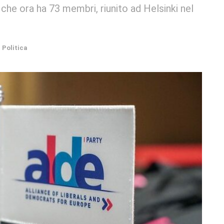
 che ora ha 73 membri, riunito ad Helsinki nel
n
Politica