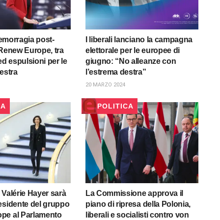
i emorragia post-
I liberali lanciano la campagna
 Renew Europe, tra
elettorale per le europee di
ed espulsioni per le
giugno: “No alleanze con
estra
l’estrema destra”
20 MARZO 2024
CA
POLITICA
 Valérie Hayer sarà
La Commissione approva il
esidente del gruppo
piano di ripresa della Polonia,
pe al Parlamento
liberali e socialisti contro von