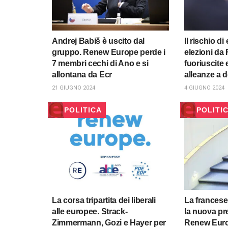
Andrej Babiš è uscito dal
Il rischio d
gruppo. Renew Europe perde i
elezioni da
7 membri cechi di Ano e si
fuoriuscite 
allontana da Ecr
alleanze a d
21 GIUGNO 2024
4 GIUGNO 2024
POLITICA
POLITI
La corsa tripartita dei liberali
La francese
alle europee. Strack-
la nuova pr
Zimmermann, Gozi e Hayer per
Renew Euro