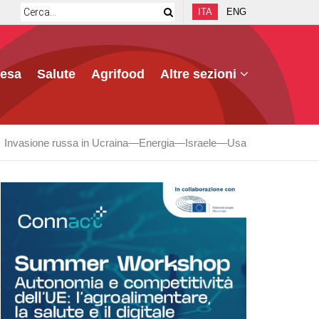
ITA
ENG
fesa
Salute
Agrifood
Altre sezioni
Invasione russa in Ucraina
Energia
Israele
Usa