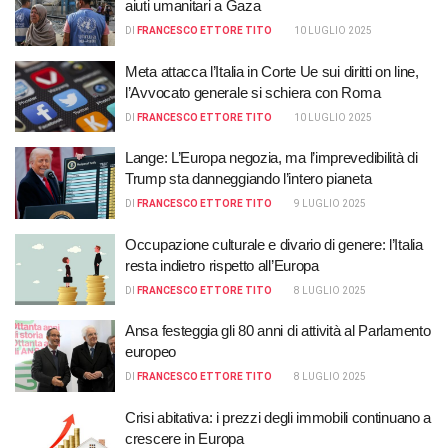
aiuti umanitari a Gaza
DI
FRANCESCO ETTORE TITO
10 LUGLIO 2025
Meta attacca l’Italia in Corte Ue sui diritti on line,
l’Avvocato generale si schiera con Roma
DI
FRANCESCO ETTORE TITO
10 LUGLIO 2025
Lange: L’Europa negozia, ma l’imprevedibilità di
Trump sta danneggiando l’intero pianeta
DI
FRANCESCO ETTORE TITO
9 LUGLIO 2025
Occupazione culturale e divario di genere: l’Italia
resta indietro rispetto all’Europa
DI
FRANCESCO ETTORE TITO
8 LUGLIO 2025
Ansa festeggia gli 80 anni di attività al Parlamento
europeo
DI
FRANCESCO ETTORE TITO
8 LUGLIO 2025
Crisi abitativa: i prezzi degli immobili continuano a
crescere in Europa