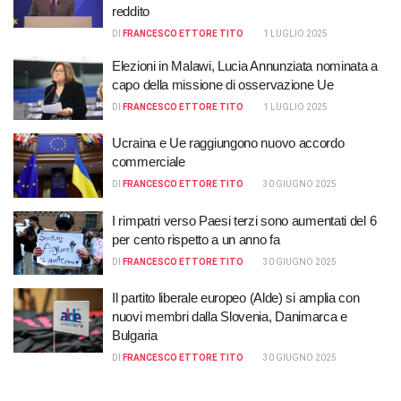
reddito
DI
FRANCESCO ETTORE TITO
1 LUGLIO 2025
Elezioni in Malawi, Lucia Annunziata nominata a
capo della missione di osservazione Ue
DI
FRANCESCO ETTORE TITO
1 LUGLIO 2025
Ucraina e Ue raggiungono nuovo accordo
commerciale
DI
FRANCESCO ETTORE TITO
30 GIUGNO 2025
I rimpatri verso Paesi terzi sono aumentati del 6
per cento rispetto a un anno fa
DI
FRANCESCO ETTORE TITO
30 GIUGNO 2025
Il partito liberale europeo (Alde) si amplia con
nuovi membri dalla Slovenia, Danimarca e
Bulgaria
DI
FRANCESCO ETTORE TITO
30 GIUGNO 2025