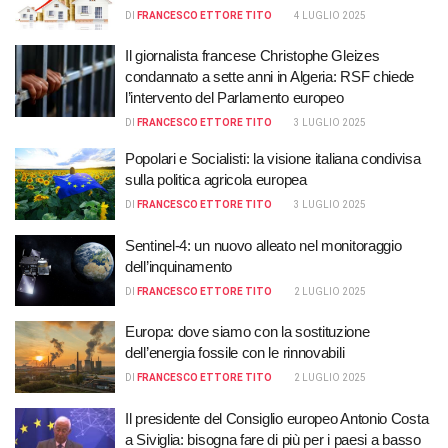
DI
FRANCESCO ETTORE TITO
4 LUGLIO 2025
Il giornalista francese Christophe Gleizes
condannato a sette anni in Algeria: RSF chiede
l’intervento del Parlamento europeo
DI
FRANCESCO ETTORE TITO
3 LUGLIO 2025
Popolari e Socialisti: la visione italiana condivisa
sulla politica agricola europea
DI
FRANCESCO ETTORE TITO
3 LUGLIO 2025
Sentinel-4: un nuovo alleato nel monitoraggio
dell’inquinamento
DI
FRANCESCO ETTORE TITO
2 LUGLIO 2025
Europa: dove siamo con la sostituzione
dell’energia fossile con le rinnovabili
DI
FRANCESCO ETTORE TITO
2 LUGLIO 2025
Il presidente del Consiglio europeo Antonio Costa
a Siviglia: bisogna fare di più per i paesi a basso