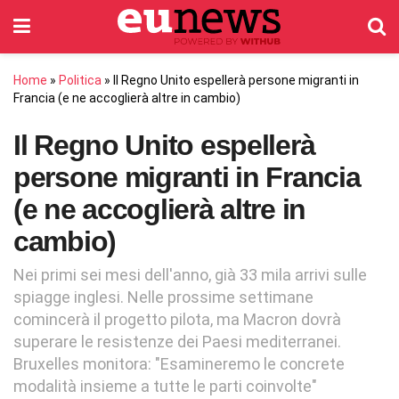
Home
»
Politica
»
Il Regno Unito espellerà persone migranti in
Francia (e ne accoglierà altre in cambio)
Il Regno Unito espellerà
persone migranti in Francia
(e ne accoglierà altre in
cambio)
Nei primi sei mesi dell'anno, già 33 mila arrivi sulle
spiagge inglesi. Nelle prossime settimane
comincerà il progetto pilota, ma Macron dovrà
superare le resistenze dei Paesi mediterranei.
Bruxelles monitora: "Esamineremo le concrete
modalità insieme a tutte le parti coinvolte"