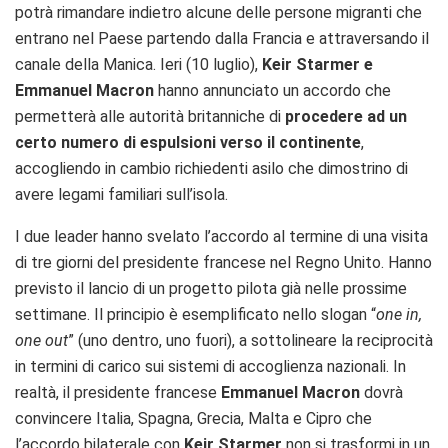
potrà rimandare indietro alcune delle persone migranti che
entrano nel Paese partendo dalla Francia e attraversando il
canale della Manica. Ieri (10 luglio),
Keir Starmer e
Emmanuel Macron
hanno annunciato un accordo che
permetterà alle autorità britanniche di
procedere ad un
certo numero di espulsioni verso il continente
,
accogliendo in cambio richiedenti asilo che dimostrino di
avere legami familiari sull’isola.
I due leader hanno svelato l’accordo al termine di una visita
di tre giorni del presidente francese nel Regno Unito. Hanno
previsto il lancio di un progetto pilota già nelle prossime
settimane. Il principio è esemplificato nello slogan “
one in,
one out
” (uno dentro, uno fuori), a sottolineare la reciprocità
in termini di carico sui sistemi di accoglienza nazionali. In
realtà, il presidente francese
Emmanuel Macron
dovrà
convincere Italia, Spagna, Grecia, Malta e Cipro che
l’accordo bilaterale con
Keir Starmer
non si trasformi in un