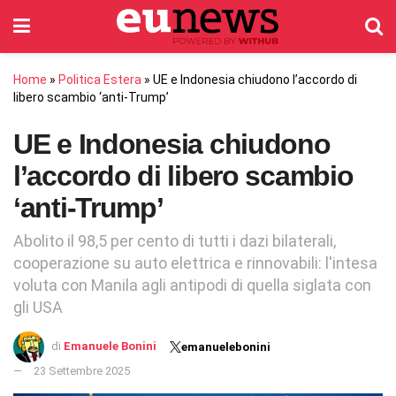
Home
»
Politica Estera
»
UE e Indonesia chiudono l’accordo di
libero scambio ‘anti-Trump’
UE e Indonesia chiudono
l’accordo di libero scambio
‘anti-Trump’
Abolito il 98,5 per cento di tutti i dazi bilaterali,
cooperazione su auto elettrica e rinnovabili: l'intesa
voluta con Manila agli antipodi di quella siglata con
gli USA
di
Emanuele Bonini
emanuelebonini
23 Settembre 2025