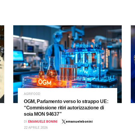
AGRIFOOD
OGM, Parlamento verso lo strappo UE:
“Commissione ritiri autorizzazione di
soia MON 94637”
DI
EMANUELE BONINI
emanuelebonini
22 APRILE 2026