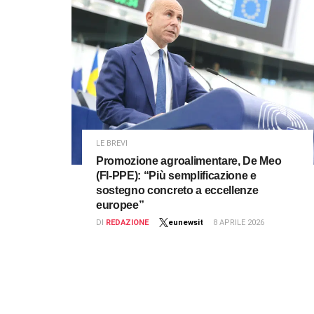
LE BREVI
Promozione agroalimentare, De Meo
(FI-PPE): “Più semplificazione e
sostegno concreto a eccellenze
europee”
DI
REDAZIONE
eunewsit
8 APRILE 2026