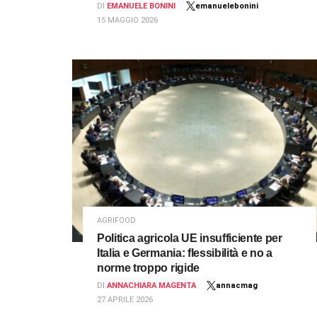
DI
EMANUELE BONINI
emanuelebonini
15 MAGGIO 2026
AGRIFOOD
Politica agricola UE insufficiente per
Italia e Germania: flessibilità e no a
norme troppo rigide
DI
ANNACHIARA MAGENTA
annacmag
27 APRILE 2026