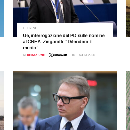
LE BREVI
Ue, interrogazione del PD sulle nomine
al CREA. Zingaretti: “Difendere il
merito”
DI
REDAZIONE
eunewsit
16 LUGLIO 2026