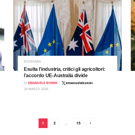
ECONOMIA
Esulta l’industria, critici gli agricoltori:
l’accordo UE-Australia divide
DI
EMANUELE BONINI
emanuelebonini
24 MARZO 2026
1
2
…
15