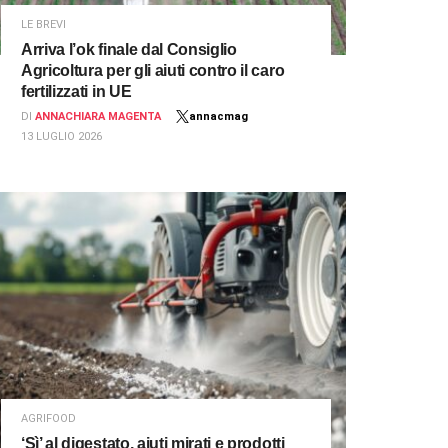
LE BREVI
Arriva l’ok finale dal Consiglio
Agricoltura per gli aiuti contro il caro
fertilizzati in UE
DI
ANNACHIARA MAGENTA
annacmag
13 LUGLIO 2026
AGRIFOOD
‘Sì’ al digestato, aiuti mirati e prodotti