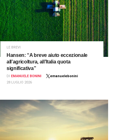
LE BREVI
Hansen: “A breve aiuto eccezionale
all’agricoltura, all’Italia quota
significativa”
DI
EMANUELE BONINI
emanuelebonini
28 LUGLIO 2026