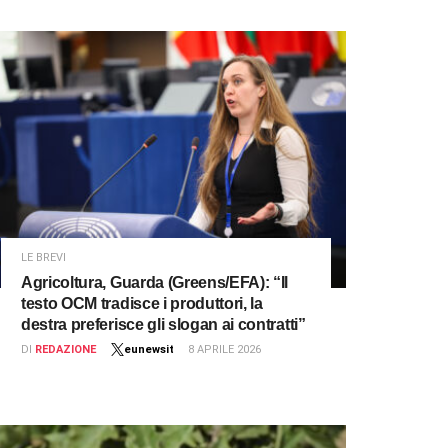
LE BREVI
Agricoltura, Guarda (Greens/EFA): “Il
testo OCM tradisce i produttori, la
destra preferisce gli slogan ai contratti”
DI
REDAZIONE
eunewsit
8 APRILE 2026