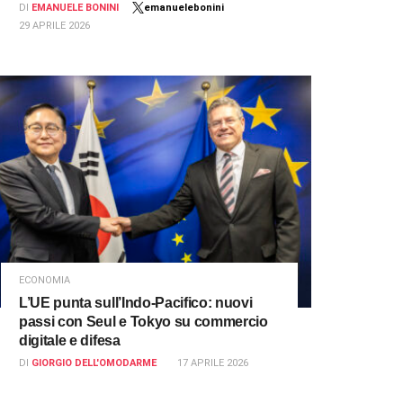
DI
EMANUELE BONINI
emanuelebonini
29 APRILE 2026
ECONOMIA
L’UE punta sull’Indo-Pacifico: nuovi
passi con Seul e Tokyo su commercio
digitale e difesa
DI
GIORGIO DELL'OMODARME
17 APRILE 2026