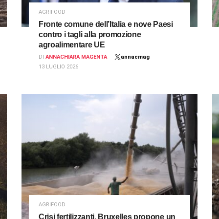
AGRIFOOD
Fronte comune dell’Italia e nove Paesi
contro i tagli alla promozione
agroalimentare UE
DI
ANNACHIARA MAGENTA
annacmag
13 LUGLIO 2026
AGRIFOOD
Crisi fertilizzanti, Bruxelles propone un