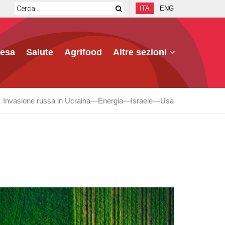
ITA
ENG
fesa
Salute
Agrifood
Altre sezioni
Invasione russa in Ucraina
Energia
Israele
Usa