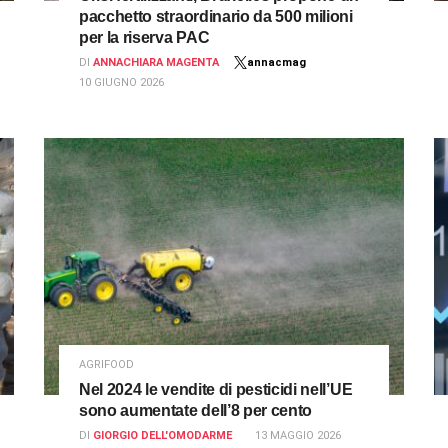
pacchetto straordinario da 500 milioni
per la riserva PAC
DI
ANNACHIARA MAGENTA
annacmag
10 GIUGNO 2026
AGRIFOOD
Nel 2024 le vendite di pesticidi nell’UE
sono aumentate dell’8 per cento
DI
GIORGIO DELL'OMODARME
13 MAGGIO 2026