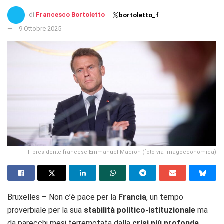
di
Francesco Bortoletto
bortoletto_f
9 Ottobre 2025
Il presidente francese Emmanuel Macron (foto via Imagoeconomica)
Bruxelles – Non c’è pace per la
Francia
, un tempo
proverbiale per la sua
stabilità politico-istituzionale
ma
da parecchi mesi terremotata dalla
crisi
più profonda