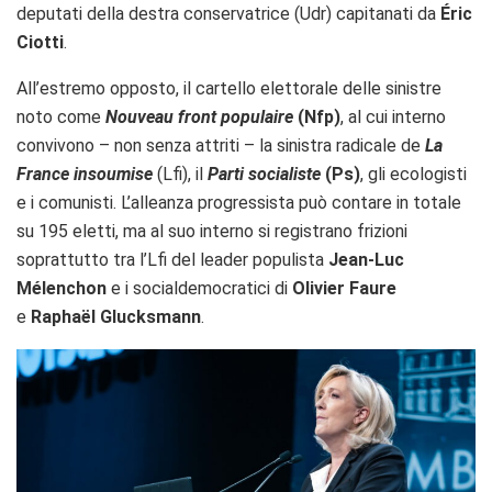
deputati della destra conservatrice (Udr) capitanati da
Éric
Ciotti
.
All’estremo opposto, il cartello elettorale delle sinistre
noto come
Nouveau front populaire
(Nfp)
, al cui interno
convivono – non senza attriti – la sinistra radicale de
La
France insoumise
(Lfi), il
Parti socialiste
(Ps)
, gli ecologisti
e i comunisti. L’alleanza progressista può contare in totale
su 195 eletti, ma al suo interno si registrano frizioni
soprattutto tra l’Lfi del leader populista
Jean-Luc
Mélenchon
e i socialdemocratici di
Olivier Faure
e
Raphaël Glucksmann
.