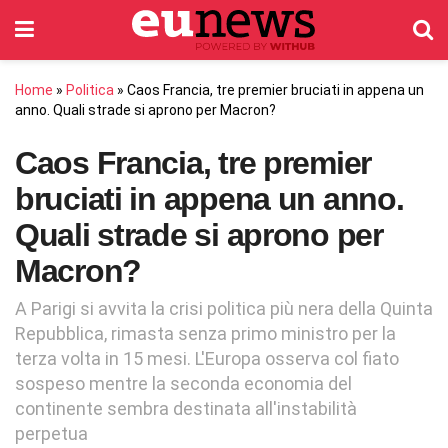
Home
»
Politica
»
Caos Francia, tre premier bruciati in appena un
anno. Quali strade si aprono per Macron?
Caos Francia, tre premier
bruciati in appena un anno.
Quali strade si aprono per
Macron?
A Parigi si avvita la crisi politica più nera della Quinta
Repubblica, rimasta senza primo ministro per la
terza volta in 15 mesi. L'Europa osserva col fiato
sospeso mentre la seconda economia del
continente sembra destinata all'instabilità
perpetua