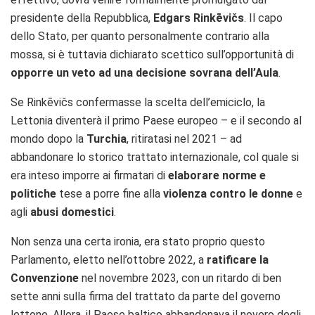
presidente della Repubblica,
Edgars
Rinkēvičs
. Il capo
dello Stato, per quanto personalmente contrario alla
mossa, si è tuttavia dichiarato scettico sull’opportunità di
opporre un veto ad una decisione sovrana dell’Aula
.
Se Rinkēvičs confermasse la scelta dell’emiciclo, la
Lettonia diventerà il primo Paese europeo – e il secondo al
mondo dopo la
Turchia
, ritiratasi nel 2021 – ad
abbandonare lo storico trattato internazionale, col quale si
era inteso imporre ai firmatari di
elaborare norme e
politiche
tese a porre fine alla
violenza contro le donne
e
agli
abusi domestici
.
Non senza una certa ironia, era stato proprio questo
Parlamento, eletto nell’ottobre 2022, a
ratificare la
Convenzione
nel novembre 2023, con un ritardo di ben
sette anni sulla firma del trattato da parte del governo
lettone. Allora, il Paese baltico abbandonava il novero degli