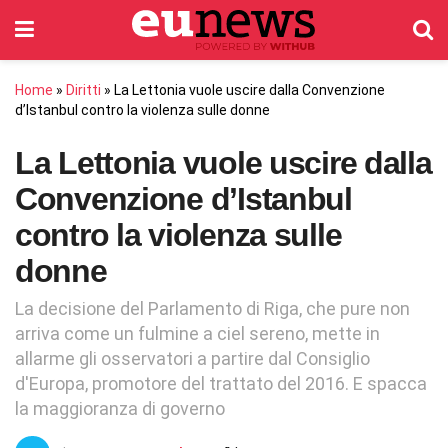
Home
»
Diritti
»
La Lettonia vuole uscire dalla Convenzione
d’Istanbul contro la violenza sulle donne
La Lettonia vuole uscire dalla
Convenzione d’Istanbul
contro la violenza sulle
donne
La decisione del Parlamento di Riga, che pure non
arriva come un fulmine a ciel sereno, mette in
allarme gli osservatori a partire dal Consiglio
d'Europa, promotore del trattato del 2016. E spacca
la maggioranza di governo