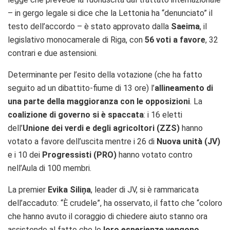
– in gergo legale si dice che la Lettonia ha “denunciato” il
testo dell’accordo – è stato approvato dalla
Saeima
, il
legislativo monocamerale di Riga, con
56 voti a favore
, 32
contrari e due astensioni.
Determinante per l’esito della votazione (che ha fatto
seguito ad un dibattito-fiume di 13 ore) l’
allineamento di
una parte della maggioranza
con le opposizioni
. La
coalizione di governo si è spaccata
: i 16 eletti
dell’
Unione dei verdi e degli agricoltori (ZZS)
hanno
votato a favore dell’uscita mentre i 26 di
Nuova unità (JV)
e i 10 dei
Progressisti (PRO)
hanno votato contro
nell’Aula di 100 membri.
La premier
Evika
Siliņa
, leader di JV, si è rammaricata
dell’accaduto: “È crudele”, ha osservato, il fatto che “coloro
che hanno avuto il coraggio di chiedere aiuto stanno ora
assistendo al fatto che le
loro esperienze vengono