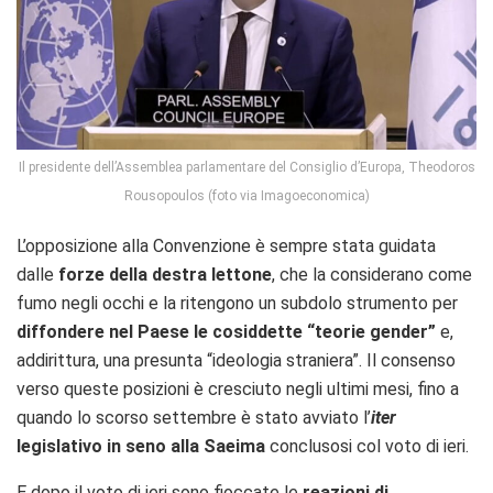
Il presidente dell’Assemblea parlamentare del Consiglio d’Europa, Theodoros
Rousopoulos (foto via Imagoeconomica)
L’opposizione alla Convenzione è sempre stata guidata
dalle
forze della destra lettone
, che la considerano come
fumo negli occhi e la ritengono un subdolo strumento per
diffondere nel Paese le cosiddette “teorie gender”
e,
addirittura, una presunta “ideologia straniera”. Il consenso
verso queste posizioni è cresciuto negli ultimi mesi, fino a
quando lo scorso settembre è stato avviato l’
iter
legislativo in seno alla Saeima
conclusosi col voto di ieri.
E dopo il voto di ieri sono fioccate le
reazioni di