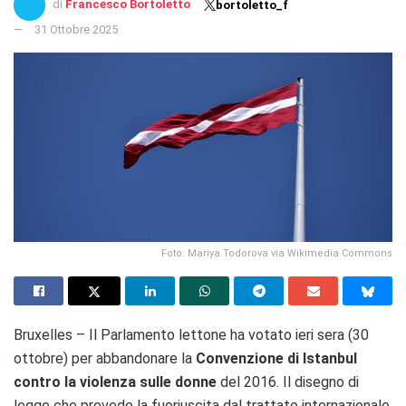
di
Francesco Bortoletto
bortoletto_f
31 Ottobre 2025
Foto: Mariya Todorova via Wikimedia Commons
Bruxelles – Il Parlamento lettone ha votato ieri sera (30
ottobre) per abbandonare la
Convenzione di Istanbul
contro la violenza sulle donne
del 2016. Il disegno di
legge che prevede la fuoriuscita dal trattato internazionale