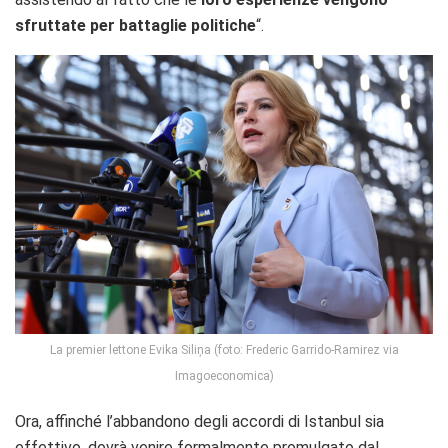
sfruttate per battaglie politiche
“.
La premier lettone Evika Siliņa (foto: Frederic Garrido-Ramirez via
Imagoeconomica)
Ora, affinché l’abbandono degli accordi di Istanbul sia
effettivo, dovrà venire formalmente promulgato dal