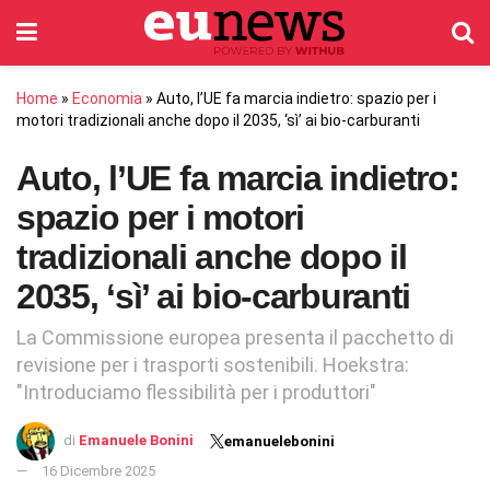
Home
»
Economia
»
Auto, l’UE fa marcia indietro: spazio per i
motori tradizionali anche dopo il 2035, ‘sì’ ai bio-carburanti
Auto, l’UE fa marcia indietro:
spazio per i motori
tradizionali anche dopo il
2035, ‘sì’ ai bio-carburanti
La Commissione europea presenta il pacchetto di
revisione per i trasporti sostenibili. Hoekstra:
"Introduciamo flessibilità per i produttori"
di
Emanuele Bonini
emanuelebonini
16 Dicembre 2025